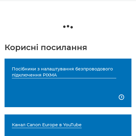
Корисні посилання
Посібники з налаштування безпроводового
підключення PIXMA

Канал Canon Europe в YouTube