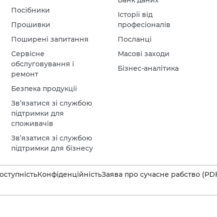
Банк даних
Посібники
Історії від
Прошивки
професіоналів
Поширені запитання
Посланці
Сервісне
Масові заходи
обслуговування і
Бізнес-аналітика
ремонт
Безпека продукції
Зв’язатися зі службою
підтримки для
споживачів
Зв’язатися зі службою
підтримки для бізнесу
оступність
Конфіденційність
Заява про сучасне рабство (PD