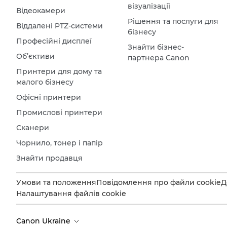
візуалізації
Відеокамери
Рішення та послуги для
Віддалені PTZ-системи
бізнесу
Професійні дисплеї
Знайти бізнес-
Об’єктиви
партнера Canon
Принтери для дому та
малого бізнесу
Офісні принтери
Промислові принтери
Сканери
Чорнило, тонер і папір
Знайти продавця
Умови та положення
Повідомлення про файли cookie
Д
Налаштування файлів cookie
Canon Ukraine