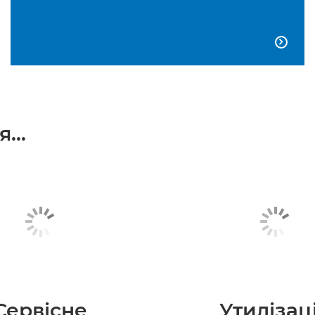

...
Сервісне
Утилізац