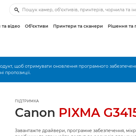
 та відео
Об’єктиви
Принтери та сканери
Рішення та 
родукт, щоб отримувати оновлення програмного забезпечен
і пропозиції.
ПІДТРИМКА
Canon
PIXMA G341
Завантажте драйвери, програмне забезпечення, мік