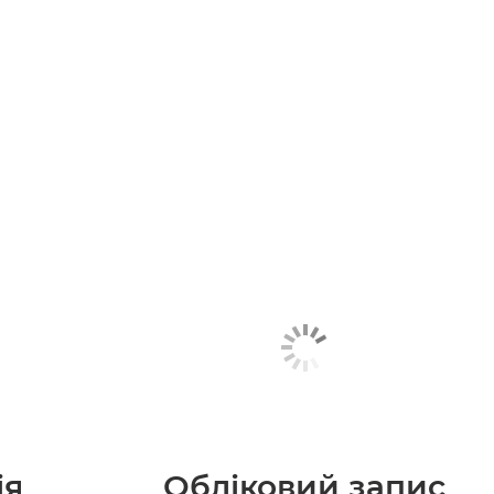
ія
Обліковий запис