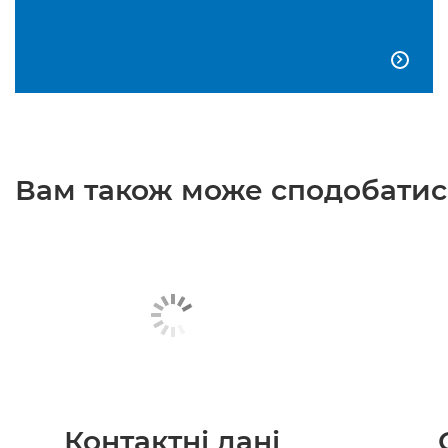

Вам також може сподобатися
Контактні дані