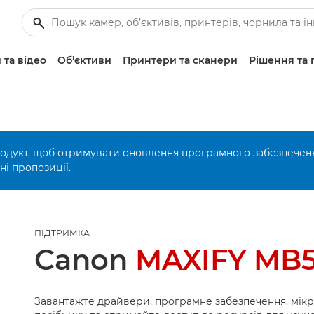
 та відео
Об’єктиви
Принтери та сканери
Рішення та 
родукт, щоб отримувати оновлення програмного забезпечен
і пропозиції.
ПІДТРИМКА
Canon
MAXIFY MB5
Завантажте драйвери, програмне забезпечення, мік