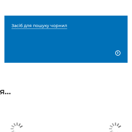
Засіб для пошуку чорнил

...