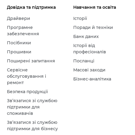
Довідка та підтримка
Навчання та освіта
Драйвери
Історії
Програмне
Поради й техніки
забезпечення
Банк даних
Посібники
Історії від
Прошивки
професіоналів
Поширені запитання
Посланці
Сервісне
Масові заходи
обслуговування і
Бізнес-аналітика
ремонт
Безпека продукції
Зв’язатися зі службою
підтримки для
споживачів
Зв’язатися зі службою
підтримки для бізнесу