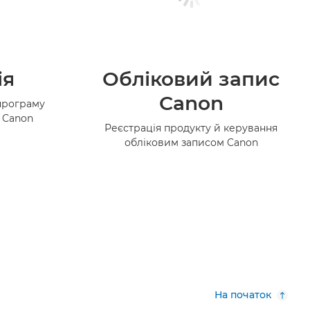
ія
Обліковий запис
Canon
програму
в Canon
Реєстрація продукту й керування
обліковим записом Canon
На початок