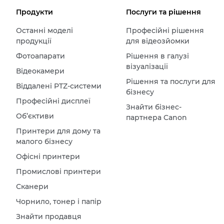
Продукти
Послуги та рішення
Останні моделі
Професійні рішення
продукції
для відеозйомки
Фотоапарати
Рішення в галузі
візуалізації
Відеокамери
Рішення та послуги для
Віддалені PTZ-системи
бізнесу
Професійні дисплеї
Знайти бізнес-
Об’єктиви
партнера Canon
Принтери для дому та
малого бізнесу
Офісні принтери
Промислові принтери
Сканери
Чорнило, тонер і папір
Знайти продавця