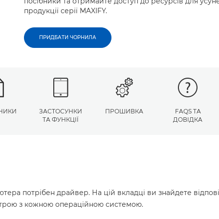
посібники та отримайте доступ до ресурсів для усу
продукції серії MAXIFY.
ПРИДБАТИ ЧОРНИЛА
НИКИ
ЗАСТОСУНКИ
ПРОШИВКА
FAQS ТА
ТА ФУНКЦІЇ
ДОВІДКА
ютера потрібен драйвер. На цій вкладці ви знайдете відпов
истрою з кожною операційною системою.