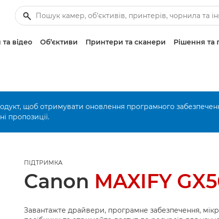
 та відео
Об’єктиви
Принтери та сканери
Рішення та 
родукт, щоб отримувати оновлення програмного забезпечен
і пропозиції.
ПІДТРИМКА
Canon
MAXIFY GX
Завантажте драйвери, програмне забезпечення, мік