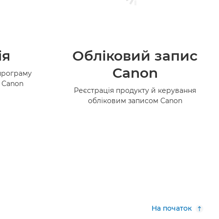
ія
Обліковий запис
Canon
програму
в Canon
Реєстрація продукту й керування
обліковим записом Canon
На початок