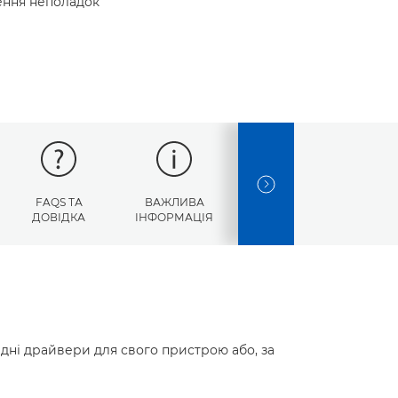
нення неполадок
NEXT SLIDE
FAQS ТА
ВАЖЛИВА
КОДИ
ТЕ
ДОВІДКА
ІНФОРМАЦІЯ
ПОМИЛОК
ХАРАКТ
ідні драйвери для свого пристрою або, за