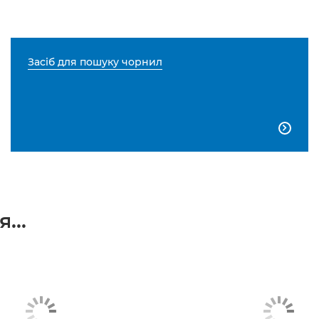
Засіб для пошуку чорнил

...