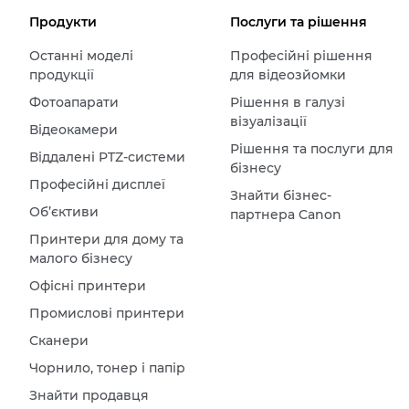
Продукти
Послуги та рішення
Останні моделі
Професійні рішення
продукції
для відеозйомки
Фотоапарати
Рішення в галузі
візуалізації
Відеокамери
Рішення та послуги для
Віддалені PTZ-системи
бізнесу
Професійні дисплеї
Знайти бізнес-
Об’єктиви
партнера Canon
Принтери для дому та
малого бізнесу
Офісні принтери
Промислові принтери
Сканери
Чорнило, тонер і папір
Знайти продавця