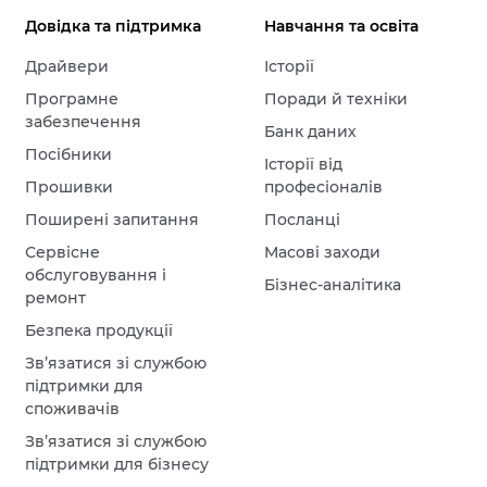
Довідка та підтримка
Навчання та освіта
Драйвери
Історії
Програмне
Поради й техніки
забезпечення
Банк даних
Посібники
Історії від
Прошивки
професіоналів
Поширені запитання
Посланці
Сервісне
Масові заходи
обслуговування і
Бізнес-аналітика
ремонт
Безпека продукції
Зв’язатися зі службою
підтримки для
споживачів
Зв’язатися зі службою
підтримки для бізнесу