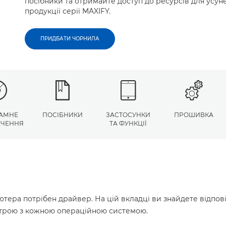
посібники та отримайте доступ до ресурсів для усу
продукції серії MAXIFY.
ПРИДБАТИ ЧОРНИЛА
АМНЕ
ПОСІБНИКИ
ЗАСТОСУНКИ
ПРОШИВКА
ЕЧЕННЯ
ТА ФУНКЦІЇ
ютера потрібен драйвер. На цій вкладці ви знайдете відпов
истрою з кожною операційною системою.