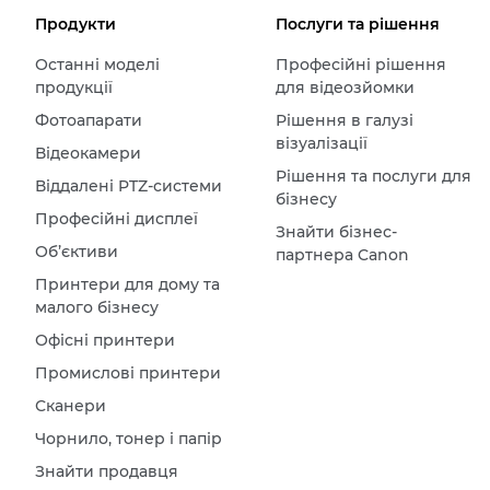
Продукти
Послуги та рішення
Останні моделі
Професійні рішення
продукції
для відеозйомки
Фотоапарати
Рішення в галузі
візуалізації
Відеокамери
Рішення та послуги для
Віддалені PTZ-системи
бізнесу
Професійні дисплеї
Знайти бізнес-
Об’єктиви
партнера Canon
Принтери для дому та
малого бізнесу
Офісні принтери
Промислові принтери
Сканери
Чорнило, тонер і папір
Знайти продавця