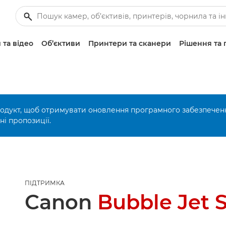
 та відео
Об’єктиви
Принтери та сканери
Рішення та 
родукт, щоб отримувати оновлення програмного забезпечен
і пропозиції.
ПІДТРИМКА
Canon
Bubble Jet 