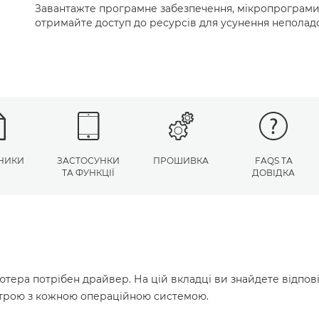
Завантажте програмне забезпечення, мікропрограми 
отримайте доступ до ресурсів для усунення неполад
НИКИ
ЗАСТОСУНКИ
ПРОШИВКА
FAQS ТА
ТА ФУНКЦІЇ
ДОВІДКА
ютера потрібен драйвер. На цій вкладці ви знайдете відпов
истрою з кожною операційною системою.