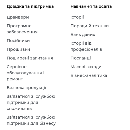
Довідка та підтримка
Навчання та освіта
Драйвери
Історії
Програмне
Поради й техніки
забезпечення
Банк даних
Посібники
Історії від
Прошивки
професіоналів
Поширені запитання
Посланці
Сервісне
Масові заходи
обслуговування і
Бізнес-аналітика
ремонт
Безпека продукції
Зв’язатися зі службою
підтримки для
споживачів
Зв’язатися зі службою
підтримки для бізнесу