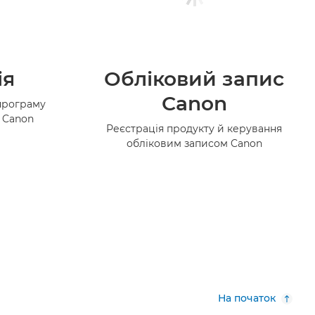
ія
Обліковий запис
Canon
програму
в Canon
Реєстрація продукту й керування
обліковим записом Canon
На початок