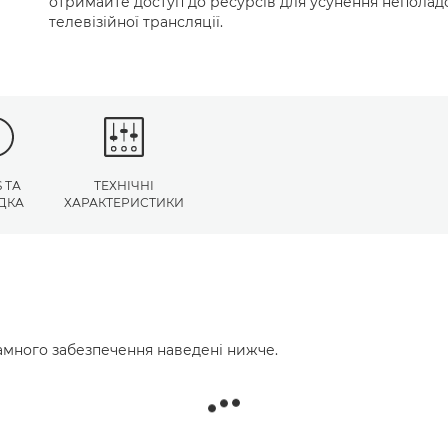
отримайте доступ до ресурсів для усунення неполадо
телевізійної трансляції.
 ТА
ТЕХНІЧНІ
ДКА
ХАРАКТЕРИСТИКИ
много забезпечення наведені нижче.