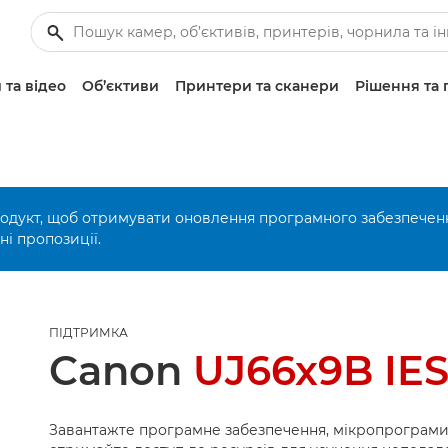
 та відео
Об’єктиви
Принтери та сканери
Рішення та 
родукт, щоб отримувати оновлення програмного забезпечен
і пропозиції.
ПІДТРИМКА
Canon
UJ66x9B IE
Завантажте програмне забезпечення, мікропрограми 