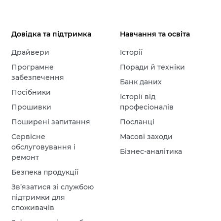
Довідка та підтримка
Навчання та освіта
Драйвери
Історії
Програмне
Поради й техніки
забезпечення
Банк даних
Посібники
Історії від
Прошивки
професіоналів
Поширені запитання
Посланці
Сервісне
Масові заходи
обслуговування і
Бізнес-аналітика
ремонт
Безпека продукції
Зв’язатися зі службою
підтримки для
споживачів