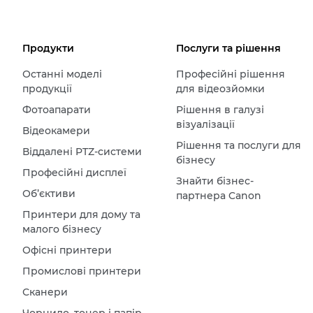
Продукти
Послуги та рішення
Останні моделі
Професійні рішення
продукції
для відеозйомки
Фотоапарати
Рішення в галузі
візуалізації
Відеокамери
Рішення та послуги для
Віддалені PTZ-системи
бізнесу
Професійні дисплеї
Знайти бізнес-
Об’єктиви
партнера Canon
Принтери для дому та
малого бізнесу
Офісні принтери
Промислові принтери
Сканери