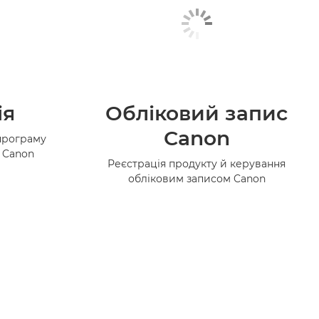
ія
Обліковий запис
Canon
програму
в Canon
Реєстрація продукту й керування
обліковим записом Canon