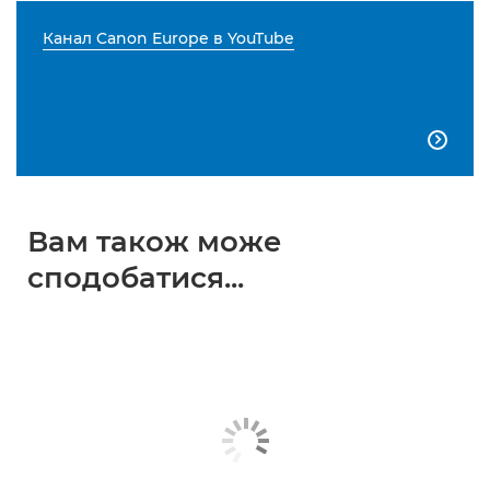
Канал Canon Europe в YouTube

Вам також може
сподобатися...