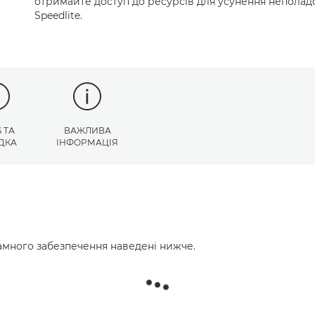
отримайте доступ до ресурсів для усунення неполадо
Speedlite.
 ТА
ВАЖЛИВА
ДКА
ІНФОРМАЦІЯ
много забезпечення наведені нижче.