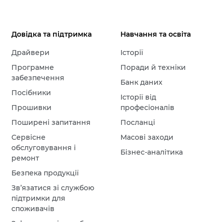
Довідка та підтримка
Навчання та освіта
Драйвери
Історії
Програмне
Поради й техніки
забезпечення
Банк даних
Посібники
Історії від
Прошивки
професіоналів
Поширені запитання
Посланці
Сервісне
Масові заходи
обслуговування і
Бізнес-аналітика
ремонт
Безпека продукції
Зв’язатися зі службою
підтримки для
споживачів