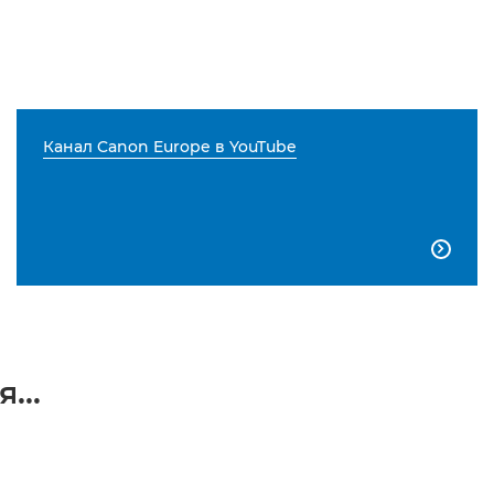
Канал Canon Europe в YouTube

...