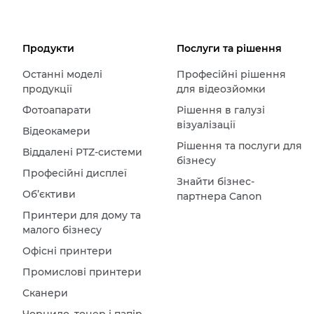
Продукти
Послуги та рішення
Останні моделі
Професійні рішення
продукції
для відеозйомки
Фотоапарати
Рішення в галузі
візуалізації
Відеокамери
Рішення та послуги для
Віддалені PTZ-системи
бізнесу
Професійні дисплеї
Знайти бізнес-
Об’єктиви
партнера Canon
Принтери для дому та
малого бізнесу
Офісні принтери
Промислові принтери
Сканери