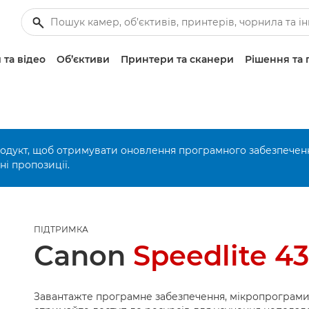
 та відео
Об’єктиви
Принтери та сканери
Рішення та 
родукт, щоб отримувати оновлення програмного забезпечен
і пропозиції.
ПІДТРИМКА
Canon
Speedlite 4
Завантажте програмне забезпечення, мікропрограми 