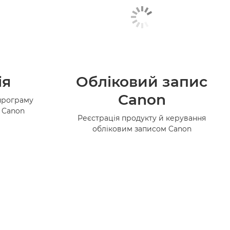
ія
Обліковий запис
Canon
програму
в Canon
Реєстрація продукту й керування
обліковим записом Canon