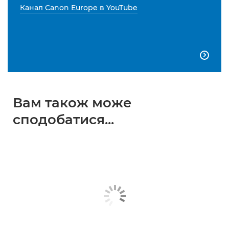
Канал Canon Europe в YouTube

Вам також може
сподобатися...