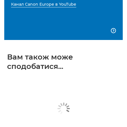
Канал Canon Europe в YouTube

Вам також може
сподобатися...