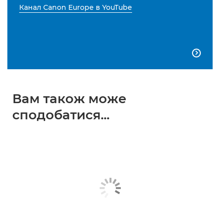
Канал Canon Europe в YouTube

Вам також може
сподобатися...