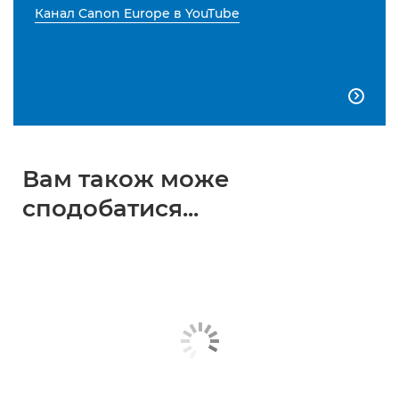
Канал Canon Europe в YouTube

Вам також може
сподобатися...