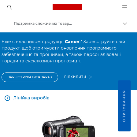
Canon Logo, back to ho
Підтримка споживчих товарів
Пере
Canon
Уже є власником продукції
Canon
? Зареєструйте свій
продукт, щоб отримувати оновлення програмного
забезпечення та прошивки, а також персоналізовані
поради та ексклюзивні пропозиції.
ВІДХИЛИТИ
ЗАРЕЄСТРУВАТИСЯ ЗАРАЗ
ОПИТУВАННЯ
Лінійка виробів
