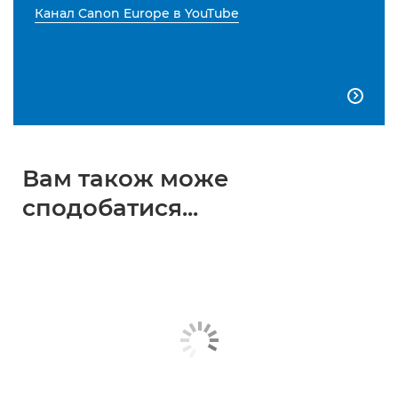
Канал Canon Europe в YouTube

Вам також може
сподобатися...