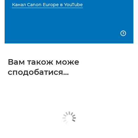
Канал Canon Europe в YouTube

Вам також може
сподобатися...