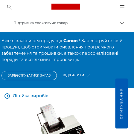
Canon Logo, back to ho
Підтримка споживчих товарів
Пере
Canon
Уже є власником продукції
Canon
? Зареєструйте свій
продукт, щоб отримувати оновлення програмного
забезпечення та прошивки, а також персоналізовані
поради та ексклюзивні пропозиції.
ВІДХИЛИТИ
ЗАРЕЄСТРУВАТИСЯ ЗАРАЗ
ОПИТУВАННЯ
Лінійка виробів
