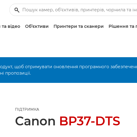
 та відео
Об’єктиви
Принтери та сканери
Рішення та 
родукт, щоб отримувати оновлення програмного забезпечен
і пропозиції.
ПІДТРИМКА
Canon
BP37-DTS