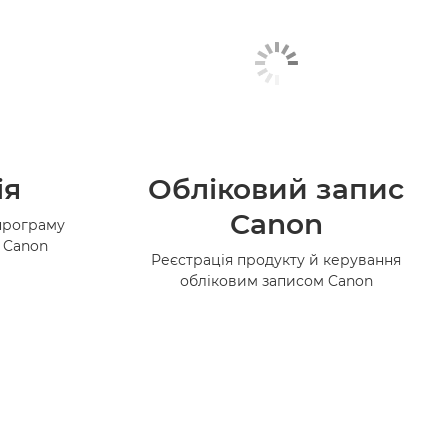
ія
Обліковий запис
Canon
програму
в Canon
Реєстрація продукту й керування
обліковим записом Canon