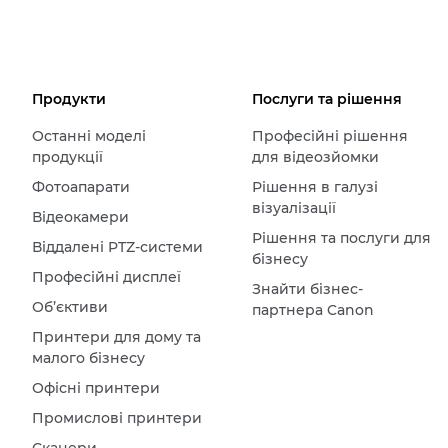
Продукти
Послуги та рішення
Останні моделі
Професійні рішення
продукції
для відеозйомки
Фотоапарати
Рішення в галузі
візуалізації
Відеокамери
Рішення та послуги для
Віддалені PTZ-системи
бізнесу
Професійні дисплеї
Знайти бізнес-
Об’єктиви
партнера Canon
Принтери для дому та
малого бізнесу
Офісні принтери
Промислові принтери