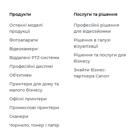
Продукти
Послуги та рішення
Останні моделі
Професійні рішення
продукції
для відеозйомки
Фотоапарати
Рішення в галузі
візуалізації
Відеокамери
Рішення та послуги для
Віддалені PTZ-системи
бізнесу
Професійні дисплеї
Знайти бізнес-
Об’єктиви
партнера Canon
Принтери для дому та
малого бізнесу
Офісні принтери
Промислові принтери
Сканери
Чорнило, тонер і папір