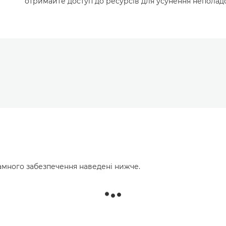
отримайте доступ до ресурсів для усунення неполадо
много забезпечення наведені нижче.