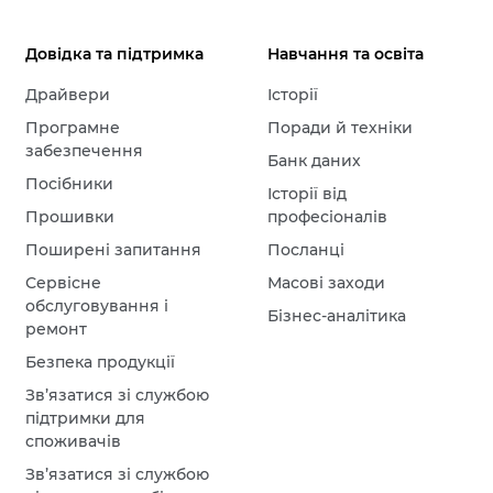
Довідка та підтримка
Навчання та освіта
Драйвери
Історії
Програмне
Поради й техніки
забезпечення
Банк даних
Посібники
Історії від
Прошивки
професіоналів
Поширені запитання
Посланці
Сервісне
Масові заходи
обслуговування і
Бізнес-аналітика
ремонт
Безпека продукції
Зв’язатися зі службою
підтримки для
споживачів
Зв’язатися зі службою