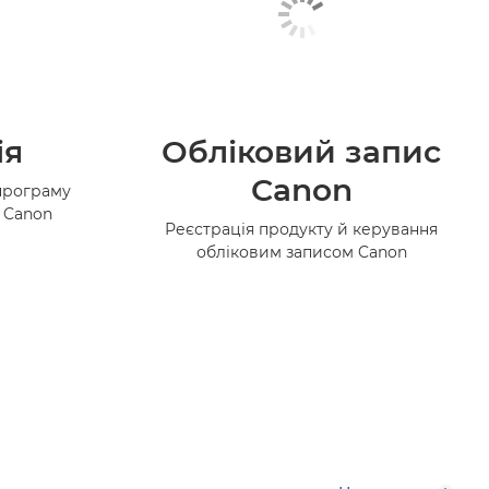
ія
Обліковий запис
Canon
програму
в Canon
Реєстрація продукту й керування
обліковим записом Canon