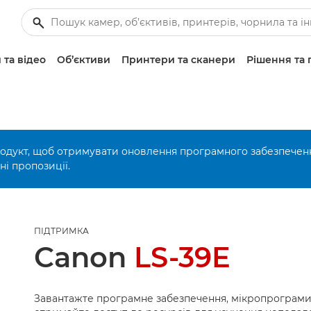
 та відео
Об’єктиви
Принтери та сканери
Рішення та 
родукт, щоб отримувати оновлення програмного забезпечен
і пропозиції.
ПІДТРИМКА
Canon
LS-39E
Завантажте програмне забезпечення, мікропрограми 