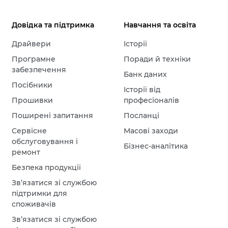
Довідка та підтримка
Навчання та освіта
Драйвери
Історії
Програмне
Поради й техніки
забезпечення
Банк даних
Посібники
Історії від
Прошивки
професіоналів
Поширені запитання
Посланці
Сервісне
Масові заходи
обслуговування і
Бізнес-аналітика
ремонт
Безпека продукції
Зв’язатися зі службою
підтримки для
споживачів
Зв’язатися зі службою