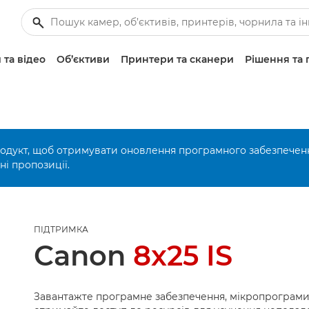
 та відео
Об’єктиви
Принтери та сканери
Рішення та 
родукт, щоб отримувати оновлення програмного забезпечен
і пропозиції.
ПІДТРИМКА
Canon
8x25 IS
Завантажте програмне забезпечення, мікропрограми 