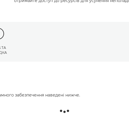
отримайте доступ до ресурсів для усунення неполадо
 ТА
ДКА
много забезпечення наведені нижче.