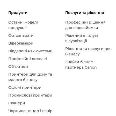
Продукти
Послуги та рішення
Останні моделі
Професійні рішення
продукції
для відеозйомки
Фотоапарати
Рішення в галузі
візуалізації
Відеокамери
Рішення та послуги для
Віддалені PTZ-системи
бізнесу
Професійні дисплеї
Знайти бізнес-
Об’єктиви
партнера Canon
Принтери для дому та
малого бізнесу
Офісні принтери
Промислові принтери
Сканери
Чорнило, тонер і папір