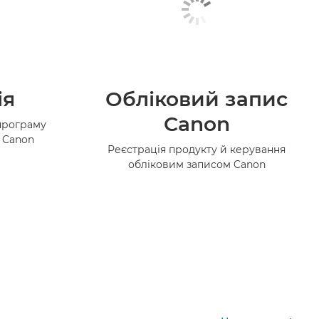
ія
Обліковий запис
Canon
програму
в Canon
Реєстрація продукту й керування
обліковим записом Canon