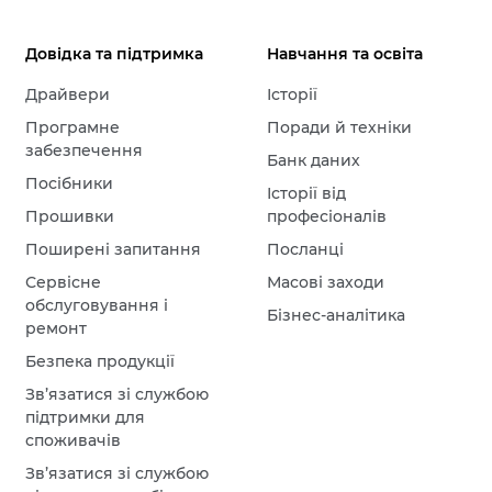
Довідка та підтримка
Навчання та освіта
Драйвери
Історії
Програмне
Поради й техніки
забезпечення
Банк даних
Посібники
Історії від
Прошивки
професіоналів
Поширені запитання
Посланці
Сервісне
Масові заходи
обслуговування і
Бізнес-аналітика
ремонт
Безпека продукції
Зв’язатися зі службою
підтримки для
споживачів
Зв’язатися зі службою