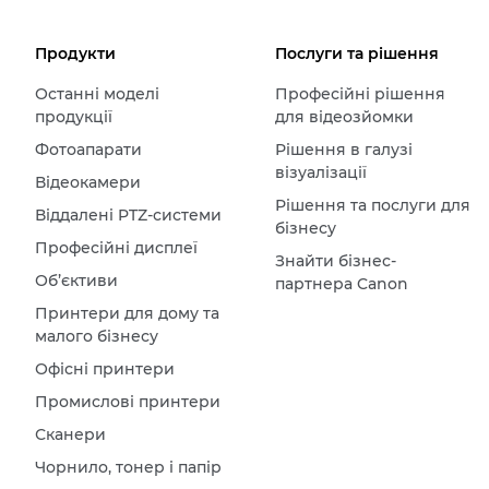
Продукти
Послуги та рішення
Останні моделі
Професійні рішення
продукції
для відеозйомки
Фотоапарати
Рішення в галузі
візуалізації
Відеокамери
Рішення та послуги для
Віддалені PTZ-системи
бізнесу
Професійні дисплеї
Знайти бізнес-
Об’єктиви
партнера Canon
Принтери для дому та
малого бізнесу
Офісні принтери
Промислові принтери
Сканери
Чорнило, тонер і папір