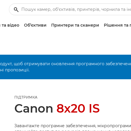
 та відео
Об’єктиви
Принтери та сканери
Рішення та 
родукт, щоб отримувати оновлення програмного забезпечен
і пропозиції.
ПІДТРИМКА
Canon
8x20 IS
Завантажте програмне забезпечення, мікропрограми 