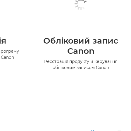
ія
Обліковий запис
Canon
програму
в Canon
Реєстрація продукту й керування
обліковим записом Canon