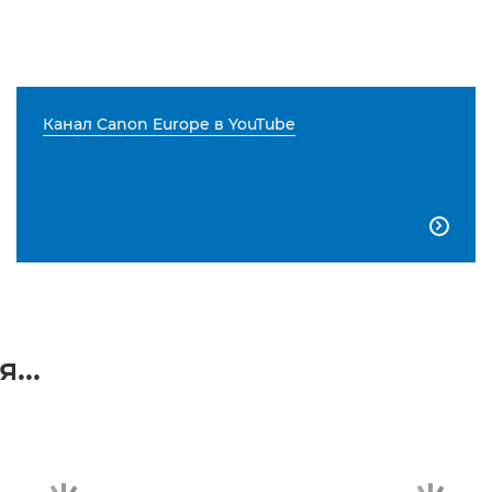
Канал Canon Europe в YouTube

...