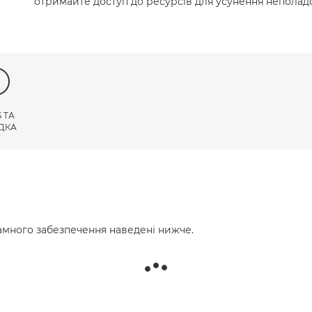
отримайте доступ до ресурсів для усунення неполадо
 ТА
ДКА
много забезпечення наведені нижче.