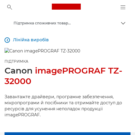
Canon Logo, back to ho
Підтримка споживчих товарів
Пере
Canon
Лінійка виробів

ПІДТРИМКА
Canon
imagePROGRAF TZ-
32000
Завантажте драйвери, програмне забезпечення,
мікропрограми й посібники та отримайте доступ до
ресурсів для усунення неполадок продукції
imagePROGRAF.