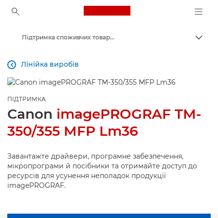
Canon Logo, back to ho
Підтримка споживчих товарів
Пере
Canon
Лінійка виробів

ПІДТРИМКА
Canon
imagePROGRAF TM-
350/355 MFP Lm36
Завантажте драйвери, програмне забезпечення,
мікропрограми й посібники та отримайте доступ до
ресурсів для усунення неполадок продукції
imagePROGRAF.