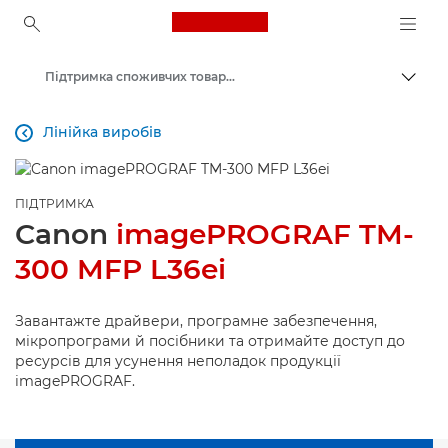
Canon Logo, back to ho
Підтримка споживчих товарів
Пере
Canon
Лінійка виробів

ПІДТРИМКА
Canon
imagePROGRAF TM-
300 MFP L36ei
Завантажте драйвери, програмне забезпечення,
мікропрограми й посібники та отримайте доступ до
ресурсів для усунення неполадок продукції
imagePROGRAF.