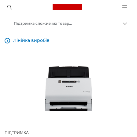
Canon Logo, back to ho
Підтримка споживчих товарів
Пере
Canon
Лінійка виробів

ПІДТРИМКА