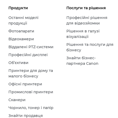
Продукти
Послуги та рішення
Останні моделі
Професійні рішення
продукції
для відеозйомки
Фотоапарати
Рішення в галузі
візуалізації
Відеокамери
Рішення та послуги для
Віддалені PTZ-системи
бізнесу
Професійні дисплеї
Знайти бізнес-
Об’єктиви
партнера Canon
Принтери для дому та
малого бізнесу
Офісні принтери
Промислові принтери
Сканери
Чорнило, тонер і папір
Знайти продавця