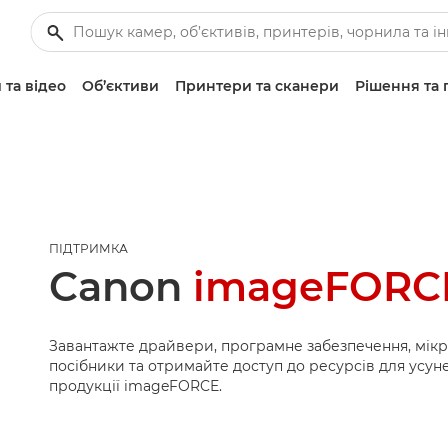
 та відео
Об’єктиви
Принтери та сканери
Рішення та 
ПІДТРИМКА
Canon
imageFORCE
Завантажте драйвери, програмне забезпечення, мік
посібники та отримайте доступ до ресурсів для усу
продукції imageFORCE.