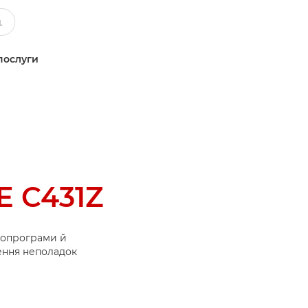
послуги
 C431Z
ропрограми й
нення неполадок