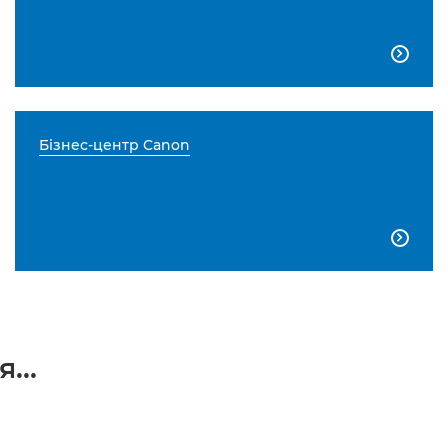

Бізнес-центр Canon

...