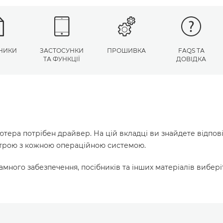
НИКИ
ЗАСТОСУНКИ
ПРОШИВКА
FAQS ТА
ТА ФУНКЦІЇ
ДОВІДКА
ютера потрібен драйвер. На цій вкладці ви знайдете відпов
истрою з кожною операційною системою.
много забезпечення, посібників та інших матеріалів вибері