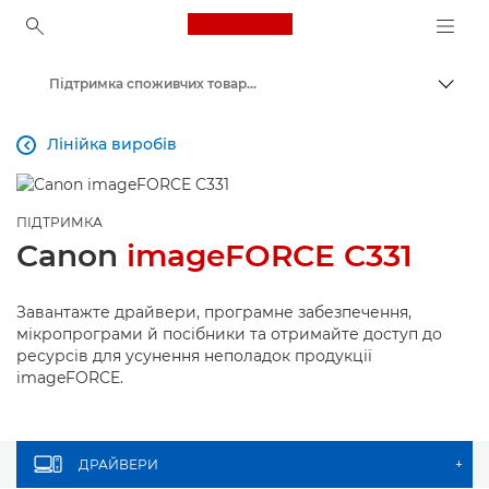
Canon Logo, back to ho
Підтримка споживчих товарів
Пере
Canon
Лінійка виробів

ПІДТРИМКА
Canon
imageFORCE C331
Завантажте драйвери, програмне забезпечення,
мікропрограми й посібники та отримайте доступ до
ресурсів для усунення неполадок продукції
imageFORCE.
ДРАЙВЕРИ
+