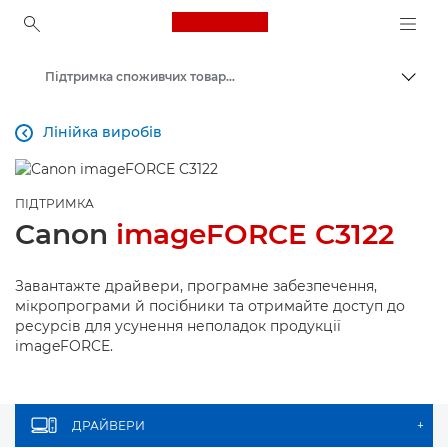
Canon Logo, back to ho
Підтримка споживчих товарів
Пере
Canon
Лінійка виробів

ПІДТРИМКА
Canon
imageFORCE C3122
Завантажте драйвери, програмне забезпечення,
мікропрограми й посібники та отримайте доступ до
ресурсів для усунення неполадок продукції
imageFORCE.
ДРАЙВЕРИ
+