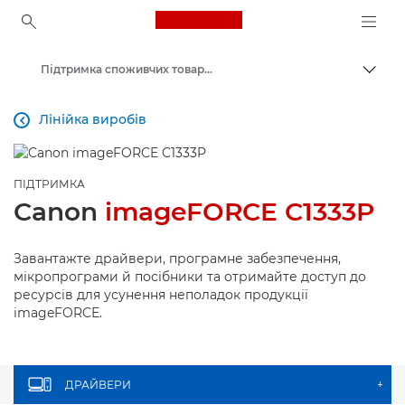
Canon Logo, back to ho
Підтримка споживчих товарів
Пере
Canon
Лінійка виробів

ПІДТРИМКА
Canon
imageFORCE C1333P
Завантажте драйвери, програмне забезпечення,
мікропрограми й посібники та отримайте доступ до
ресурсів для усунення неполадок продукції
imageFORCE.
ДРАЙВЕРИ
+