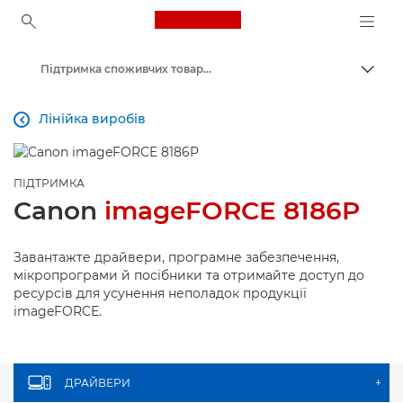
Canon Logo, back to ho
Підтримка споживчих товарів
Пере
Canon
Лінійка виробів

ПІДТРИМКА
Canon
imageFORCE 8186P
Завантажте драйвери, програмне забезпечення,
мікропрограми й посібники та отримайте доступ до
ресурсів для усунення неполадок продукції
imageFORCE.
ДРАЙВЕРИ
+