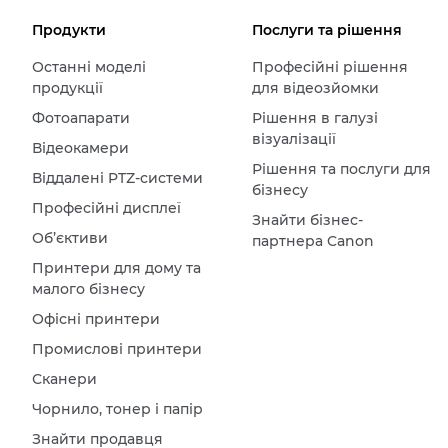
Продукти
Послуги та рішення
Останні моделі
Професійні рішення
продукції
для відеозйомки
Фотоапарати
Рішення в галузі
візуалізації
Відеокамери
Рішення та послуги для
Віддалені PTZ-системи
бізнесу
Професійні дисплеї
Знайти бізнес-
Об’єктиви
партнера Canon
Принтери для дому та
малого бізнесу
Офісні принтери
Промислові принтери
Сканери
Чорнило, тонер і папір
Знайти продавця