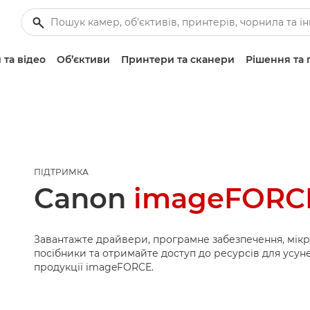
 та відео
Об’єктиви
Принтери та сканери
Рішення та 
ПІДТРИМКА
Canon
imageFORCE
Завантажте драйвери, програмне забезпечення, мік
посібники та отримайте доступ до ресурсів для усу
продукції imageFORCE.