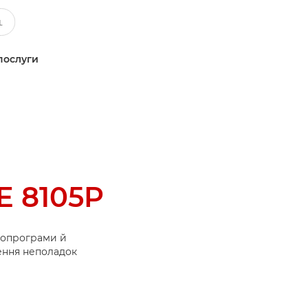
послуги
 8105P
ропрограми й
нення неполадок