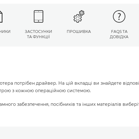
НИКИ
ЗАСТОСУНКИ
ПРОШИВКА
FAQS ТА
ТА ФУНКЦІЇ
ДОВІДКА
ютера потрібен драйвер. На цій вкладці ви знайдете відпов
истрою з кожною операційною системою.
много забезпечення, посібників та інших матеріалів вибері