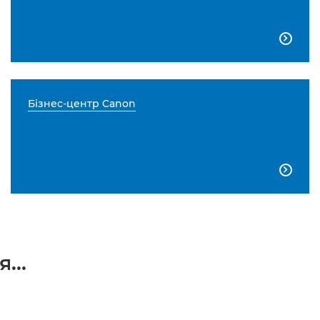

Бізнес-центр Canon

...