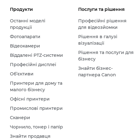
Продукти
Послуги та рішення
Останні моделі
Професійні рішення
продукції
для відеозйомки
Фотоапарати
Рішення в галузі
візуалізації
Відеокамери
Рішення та послуги для
Віддалені PTZ-системи
бізнесу
Професійні дисплеї
Знайти бізнес-
Об’єктиви
партнера Canon
Принтери для дому та
малого бізнесу
Офісні принтери
Промислові принтери
Сканери
Чорнило, тонер і папір
Знайти продавця