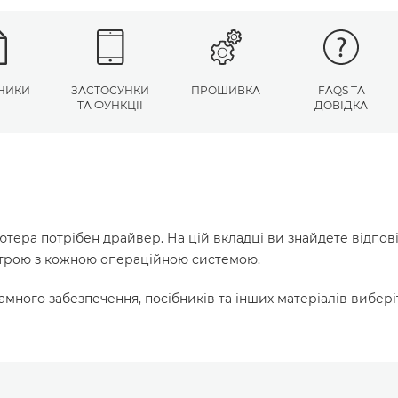
НИКИ
ЗАСТОСУНКИ
ПРОШИВКА
FAQS ТА
ТА ФУНКЦІЇ
ДОВІДКА
ютера потрібен драйвер. На цій вкладці ви знайдете відпов
истрою з кожною операційною системою.
много забезпечення, посібників та інших матеріалів вибері