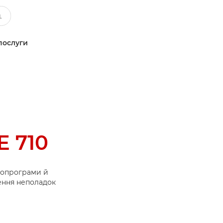
послуги
 710
ропрограми й
нення неполадок