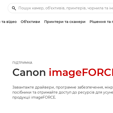
 та відео
Об’єктиви
Принтери та сканери
Рішення та 
ПІДТРИМКА
Canon
imageFORCE
Завантажте драйвери, програмне забезпечення, мік
посібники та отримайте доступ до ресурсів для усу
продукції imageFORCE.