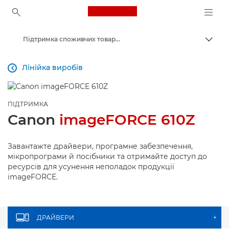
Canon Logo, back to ho
Підтримка споживчих товарів
Пере
Canon
Лінійка виробів

ПІДТРИМКА
Canon
imageFORCE 610Z
Завантажте драйвери, програмне забезпечення,
мікропрограми й посібники та отримайте доступ до
ресурсів для усунення неполадок продукції
imageFORCE.
ДРАЙВЕРИ
+