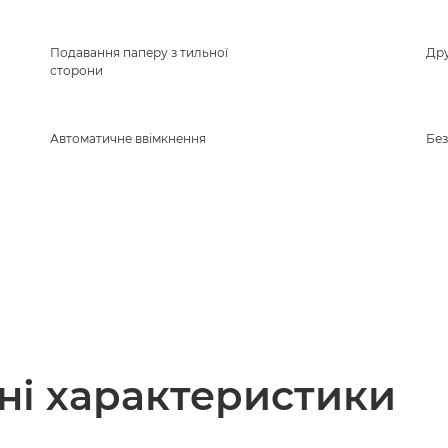
Подавання паперу з тильної
Дру
сторони
Автоматичне ввімкнення
Бе
чні характеристики