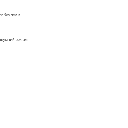
к без полів
зшумний режим