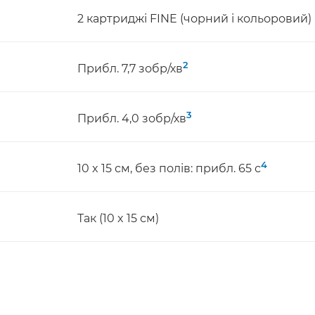
2 картриджі FINE (чорний і кольоровий)
2
Прибл. 7,7 зобр/хв
3
Прибл. 4,0 зобр/хв
4
10 x 15 см, без полів: прибл. 65 с
Так (10 x 15 см)