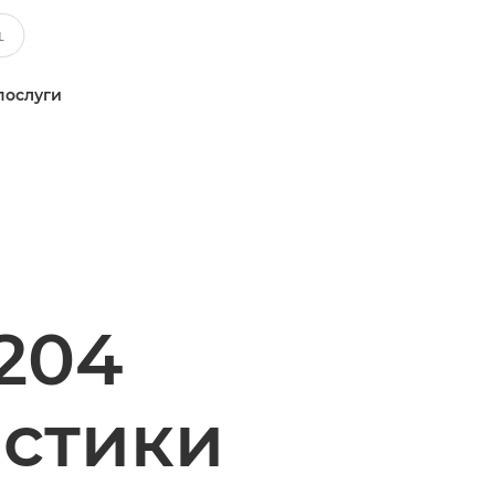
послуги
204
истики