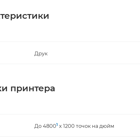
актеристики
Друк
ки принтера
1
До 4800
x 1200 точок на дюйм