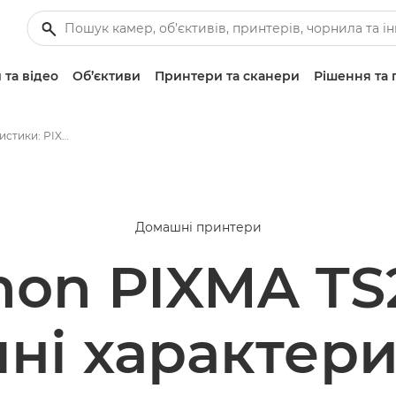
 та відео
Об’єктиви
Принтери та сканери
Рішення та 
Технічні характеристики: PIXMA TS204
Домашні принтери
non PIXMA TS
чні характер