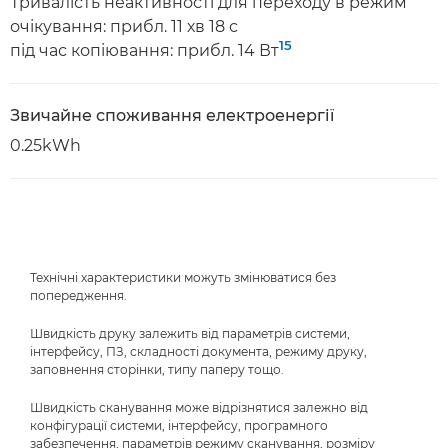
Тривалість неактивності для переходу в режим
очікування: прибл. 11 хв 18 с
15
під час копіювання: прибл. 14 Вт
Звичайне споживання електроенергії
0.25kWh
Технічні характеристики можуть змінюватися без
попередження.
Швидкість друку залежить від параметрів системи,
інтерфейсу, ПЗ, складності документа, режиму друку,
заповнення сторінки, типу паперу тощо.
Швидкість сканування може відрізнятися залежно від
конфігурації системи, інтерфейсу, програмного
забезпечення, параметрів режиму сканування, розміру