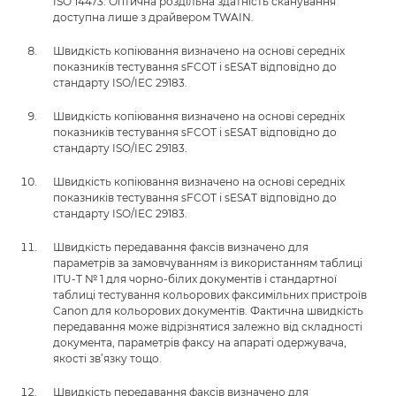
ISO 14473. Оптична роздільна здатність сканування
доступна лише з драйвером TWAIN.
Швидкість копіювання визначено на основі середніх
показників тестування sFCOT і sESAT відповідно до
стандарту ISO/IEC 29183.
Швидкість копіювання визначено на основі середніх
показників тестування sFCOT і sESAT відповідно до
стандарту ISO/IEC 29183.
Швидкість копіювання визначено на основі середніх
показників тестування sFCOT і sESAT відповідно до
стандарту ISO/IEC 29183.
Швидкість передавання факсів визначено для
параметрів за замовчуванням із використанням таблиці
ITU-T № 1 для чорно-білих документів і стандартної
таблиці тестування кольорових факсимільних пристроїв
Canon для кольорових документів. Фактична швидкість
передавання може відрізнятися залежно від складності
документа, параметрів факсу на апараті одержувача,
якості зв’язку тощо.
Швидкість передавання факсів визначено для