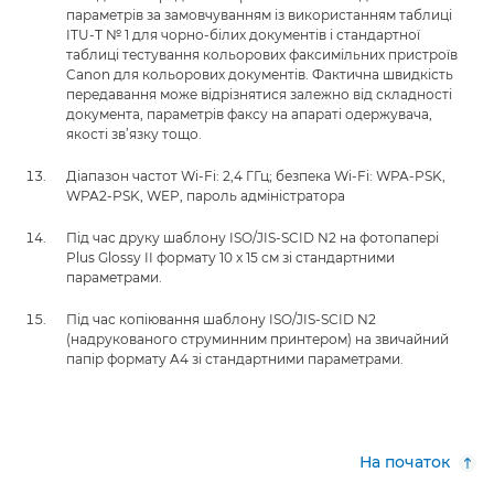
параметрів за замовчуванням із використанням таблиці
ITU-T № 1 для чорно-білих документів і стандартної
таблиці тестування кольорових факсимільних пристроїв
Canon для кольорових документів. Фактична швидкість
передавання може відрізнятися залежно від складності
документа, параметрів факсу на апараті одержувача,
якості зв’язку тощо.
Діапазон частот Wi-Fi: 2,4 ГГц; безпека Wi-Fi: WPA-PSK,
WPA2-PSK, WEP, пароль адміністратора
Під час друку шаблону ISO/JIS-SCID N2 на фотопапері
Plus Glossy II формату 10 x 15 см зі стандартними
параметрами.
Під час копіювання шаблону ISO/JIS-SCID N2
(надрукованого струминним принтером) на звичайний
папір формату A4 зі стандартними параметрами.
На початок