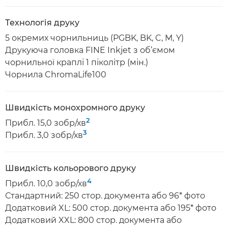
Технологія друку
5 окремих чорнильниць (PGBK, BK, C, M, Y)
Друкуюча головка FINE Inkjet з об’ємом
чорнильної краплі 1 піколітр (мін.)
Чорнила ChromaLife100
Швидкість монохромного друку
2
Прибл. 15,0 зобр/хв
3
Прибл. 3,0 зобр/хв
Швидкість кольорового друку
4
Прибл. 10,0 зобр/хв
Стандартний: 250 стор. документа або 96* фото
Додатковий XL: 500 стор. документа або 195* фото
Додатковий XXL: 800 стор. документа або