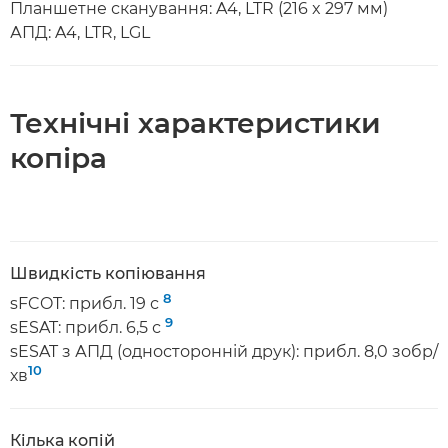
Планшетне сканування: A4, LTR (216 x 297 мм)
АПД: A4, LTR, LGL
Технічні характеристики
копіра
Швидкість копіювання
8
sFCOT: прибл. 19 с
9
sESAT: прибл. 6,5 с
sESAT з АПД (односторонній друк): прибл. 8,0 зобр/
10
хв
Кілька копій