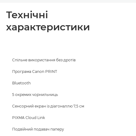
Огляд
Технічні
характеристики
Технічні характеристики
Підтримка
ПРИДБАТИ ЧОРНИЛА
Спільне використання без дротів
Програма Canon PRINT
Bluetooth
5 окремих чорнильниць
Сенсорний екран із діагоналлю 7,5 см
PIXMA Cloud Link
Подвійний подавач паперу