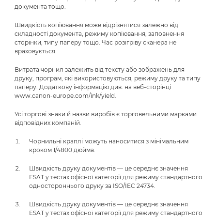
документа тощо.
Швидкість копіювання може відрізнятися залежно від
складності документа, режиму копіювання, заповнення
сторінки, типу паперу тощо. Час розігріву сканера не
враховується.
Витрата чорнил залежить від тексту або зображень для
друку, програм, які використовуються, режиму друку та типу
паперу. Додаткову інформацію див. на веб-сторінці
www.canon-europe.com/ink/yield.
Усі торгові знаки й назви виробів є торговельними марками
відповідних компаній.
Чорнильні краплі можуть наноситися з мінімальним
кроком 1/4800 дюйма.
Швидкість друку документів — це середнє значення
ESAT у тестах офісної категорії для режиму стандартного
одностороннього друку за ISO/IEC 24734.
Швидкість друку документів — це середнє значення
ESAT у тестах офісної категорії для режиму стандартного