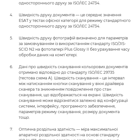
одностороннього друку за ISO/IEC 24734.
Швидкість друку документів — це середнє значення
ESAT у тестах офісної категорії для режиму стандартного
одностороннього друку за ISO/IEC 24734.
Швидкість друку фотографій визначено для параметрів
за замовчуванням із використанням стандарту ISO/JIS-
SCID N2 на фотопапері Plus Glossy II без урахування часу
обробки даних на комп’ютері.
Дані про швидкість сканування кольорових документів
отримано відповідно до стандарту ISO/IEC 29735
(тестова схема A). Швидкість сканування – це інтервал
між натисканням кнопки сканування у вікні драйвера
сканера та зникненням повідомлення про стан
сканування, що відображається на екрані. Швидкість
сканування може відрізнятися залежно від конфігурації
системи, інтерфейсу, програмного забезпечення,
параметрів режиму сканування, розміру документа
тощо.
Оптична роздільна здатність — міра максимальної
апаратної роздільної здатності на основі стандарту