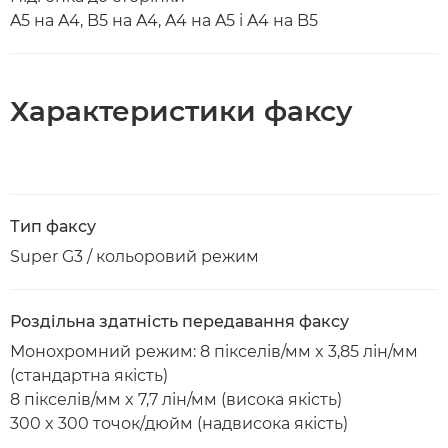
A5 на A4, B5 на A4, A4 на A5 і A4 на B5
Характеристики факсу
Тип факсу
Super G3 / кольоровий режим
Роздільна здатність передавання факсу
Монохромний режим: 8 пікселів/мм x 3,85 лін/мм
(стандартна якість)
8 пікселів/мм x 7,7 лін/мм (висока якість)
300 x 300 точок/дюйм (надвисока якість)