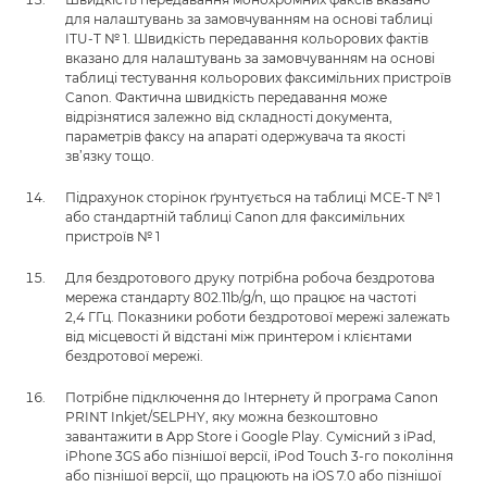
для налаштувань за замовчуванням на основі таблиці
ITU-T № 1. Швидкість передавання кольорових фактів
вказано для налаштувань за замовчуванням на основі
таблиці тестування кольорових факсимільних пристроїв
Canon. Фактична швидкість передавання може
відрізнятися залежно від складності документа,
параметрів факсу на апараті одержувача та якості
зв’язку тощо.
Підрахунок сторінок ґрунтується на таблиці МСЕ-Т № 1
або стандартній таблиці Canon для факсимільних
пристроїв № 1
Для бездротового друку потрібна робоча бездротова
мережа стандарту 802.11b/g/n, що працює на частоті
2,4 ГГц. Показники роботи бездротової мережі залежать
від місцевості й відстані між принтером і клієнтами
бездротової мережі.
Потрібне підключення до Інтернету й програма Canon
PRINT Inkjet/SELPHY, яку можна безкоштовно
завантажити в App Store і Google Play. Сумісний з iPad,
iPhone 3GS або пізнішої версії, iPod Touch 3-го покоління
або пізнішої версії, що працюють на iOS 7.0 або пізнішої