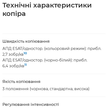
Технічні характеристики
копіра
Швидкість копіювання
АПД ESAT/одностор. (кольоровий режим): прибл.
10
2,7 зобр/хв
АПД ESAT/одностор. (чорно-білий): прибл.
11
6,4 зобр/хв
Якість копіювання
3 положення (чорнова, стандартна, висока)
Регулювання інтенсивності