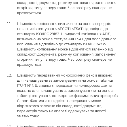
складності документа, режиму копіювання, заповнення
сторінки, типу паперу тощо. Час розігріву сканера не
враховується.
Швидкість копіювання визначено на основі середніх
показників тестування sFCOT і sESAT відповідно до
стандарту ISO/IEC 29183. Швидкості копіювання АПД
визначено на основі тестування ESAT для послідовного
копіювання відповідно до стандарту ISO/IEC24735.
Швидкість копіювання може відрізнятися залежно від
складності документа, режиму копіювання, заповнення
сторінки, типу паперу тощо. Час розігріву сканера не
враховується.
Швидкість передавання монохромних факсів вказано
для налаштувань за замовчуванням на основі таблиці
ITU-T № 1. Швидкість передавання кольорових фактів
вказано для налаштувань за замовчуванням на основі
таблиці тестування кольорових факсимільних пристроїв
Canon. Фактична швидкість передавання може
відрізнятися залежно від складності документа,
параметрів факсу на апараті одержувача та якості
зв’язку тощо.
Швидкість передавання монохромних факсів вказано