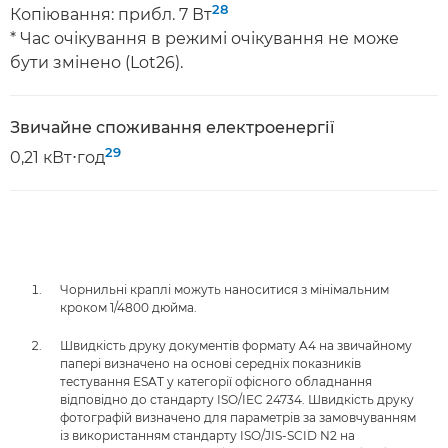
28
Копіювання: прибл. 7 Вт
* Час очікування в режимі очікування не може
бути змінено (Lot26).
Звичайне споживання електроенергії
29
0,21 кВт⋅год
Чорнильні краплі можуть наноситися з мінімальним
кроком 1/4800 дюйма.
Швидкість друку документів формату A4 на звичайному
папері визначено на основі середніх показників
тестування ESAT у категорії офісного обладнання
відповідно до стандарту ISO/IEC 24734. Швидкість друку
фотографій визначено для параметрів за замовчуванням
із використанням стандарту ISO/JIS-SCID N2 на