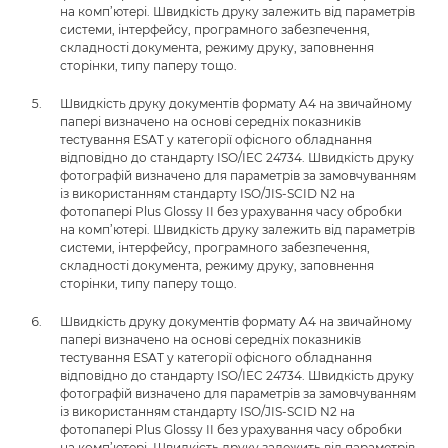
на комп’ютері. Швидкість друку залежить від параметрів
системи, інтерфейсу, програмного забезпечення,
складності документа, режиму друку, заповнення
сторінки, типу паперу тощо.
Швидкість друку документів формату A4 на звичайному
папері визначено на основі середніх показників
тестування ESAT у категорії офісного обладнання
відповідно до стандарту ISO/IEC 24734. Швидкість друку
фотографій визначено для параметрів за замовчуванням
із використанням стандарту ISO/JIS-SCID N2 на
фотопапері Plus Glossy II без урахування часу обробки
на комп’ютері. Швидкість друку залежить від параметрів
системи, інтерфейсу, програмного забезпечення,
складності документа, режиму друку, заповнення
сторінки, типу паперу тощо.
Швидкість друку документів формату A4 на звичайному
папері визначено на основі середніх показників
тестування ESAT у категорії офісного обладнання
відповідно до стандарту ISO/IEC 24734. Швидкість друку
фотографій визначено для параметрів за замовчуванням
із використанням стандарту ISO/JIS-SCID N2 на
фотопапері Plus Glossy II без урахування часу обробки
на комп’ютері. Швидкість друку залежить від параметрів