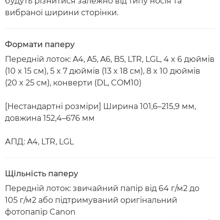
будуть різнитися залежно від типу носія та
вибраної ширини сторінки.
Формати паперу
Передній лоток: A4, A5, A6, B5, LTR, LGL, 4 x 6 дюймів
(10 x 15 см), 5 x 7 дюймів (13 x 18 см), 8 x 10 дюймів
(20 x 25 см), конверти (DL, COM10)
[Нестандартні розміри] Ширина 101,6–215,9 мм,
довжина 152,4–676 мм
АПД: A4, LTR, LGL
Щільність паперу
Передній лоток: звичайний папір від 64 г/м2 до
105 г/м2 або підтримуваний оригінальний
фотопапір Canon