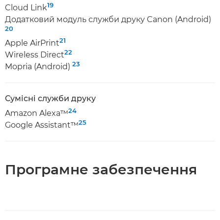
19
Cloud Link
Додатковий модуль служби друку Canon (Android)
20
21
Apple AirPrint
22
Wireless Direct
23
Mopria (Android)
Сумісні служби друку
24
Amazon Alexa™
25
Google Assistant™
Програмне забезпечення