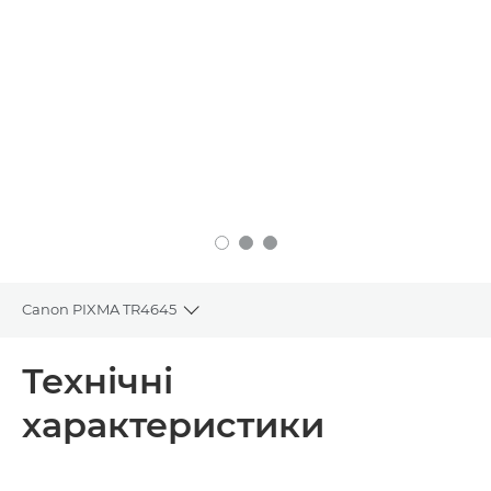
Canon PIXMA TR4645
Toggle breadcrumbs
Огляд
Технічні
характеристики
Технічні характеристики
Підтримка