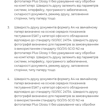
фотопапері Plus Glossy II без урахування часу обробки
на комп’ютері. Швидкість друку залежить від параметрів
системи, інтерфейсу, програмного забезпечення,
складності документа, режиму друку, заповнення
сторінки, типу паперу тощо.
Швидкість друку документів формату A4 на звичайному
папері визначено на основі середніх показників
тестування ESAT у категорії офісного обладнання
відповідно до стандарту ISO/IEC 24734. Швидкість друку
фотографій визначено для параметрів за замовчуванням
із використанням стандарту ISO/JIS-SCID N2 на
фотопапері Plus Glossy II без урахування часу обробки
на комп’ютері. Швидкість друку залежить від параметрів
системи, інтерфейсу, програмного забезпечення,
складності документа, режиму друку, заповнення
сторінки, типу паперу тощо.
Швидкість друку документів формату A4 на звичайному
папері визначено на основі середніх показників
тестування ESAT у категорії офісного обладнання
відповідно до стандарту ISO/IEC 24734. Швидкість друку
фотографій визначено для параметрів за замовчуванням
із використанням стандарту ISO/JIS-SCID N2 на
фотопапері Plus Glossy II без урахування часу обробки