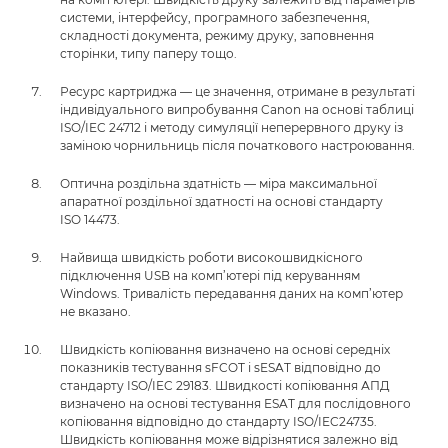
системи, інтерфейсу, програмного забезпечення,
складності документа, режиму друку, заповнення
сторінки, типу паперу тощо.
Ресурс картриджа — це значення, отримане в результаті
індивідуального випробування Canon на основі таблиці
ISO/IEC 24712 і методу симуляції неперервного друку із
заміною чорнильниць після початкового настроювання.
Оптична роздільна здатність — міра максимальної
апаратної роздільної здатності на основі стандарту
ISO 14473.
Найвища швидкість роботи високошвидкісного
підключення USB на комп’ютері під керуванням
Windows. Тривалість передавання даних на комп’ютер
не вказано.
Швидкість копіювання визначено на основі середніх
показників тестування sFCOT і sESAT відповідно до
стандарту ISO/IEC 29183. Швидкості копіювання АПД
визначено на основі тестування ESAT для послідовного
копіювання відповідно до стандарту ISO/IEC24735.
Швидкість копіювання може відрізнятися залежно від