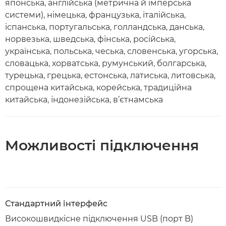
японська, англійська (метрична й імперська
системи), німецька, французька, італійська,
іспанська, португальська, голландська, данська,
норвезька, шведська, фінська, російська,
українська, польська, чеська, словенська, угорська,
словацька, хорватська, румунський, болгарська,
турецька, грецька, естонська, латиська, литовська,
спрощена китайська, корейська, традиційна
китайська, індонезійська, в’єтнамська
Можливості підключення
Стандартний інтерфейс
Високошвидкісне підключення USB (порт B)