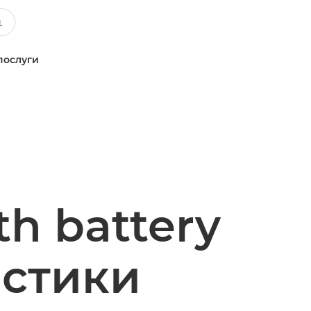
послуги
h battery
истики