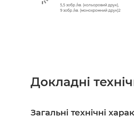
5,5 зобр./хв. (кольоровий друк),
9 зобр./хв. (монохромний друк)2
Докладні техні
Загальні технічні хар