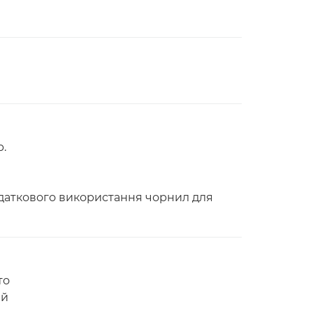
р.
одаткового використання чорнил для
то
ій