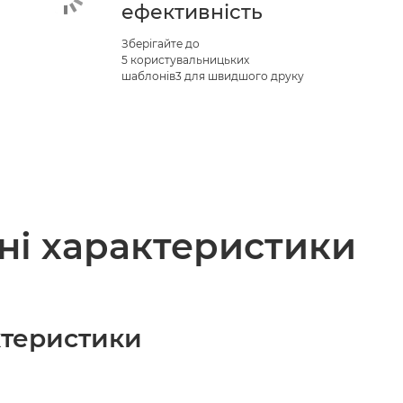
ефективність
Зберігайте до
5 користувальницьких
шаблонів3 для швидшого друку
чні характеристики
актеристики