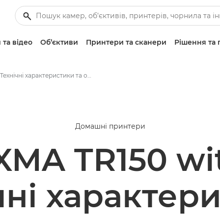
 та відео
Об’єктиви
Принтери та сканери
Рішення та 
Технічні характеристики та особливості — PIXMA TR150 з батареєю — принтери
Домашні принтери
XMA TR150 wit
чні характер