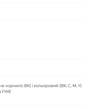
е чорнило BK) і кольоровий (BK, C, M, Y)
а FINE