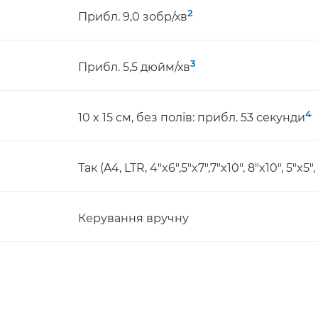
2
Прибл. 9,0 зобр/хв
3
Прибл. 5,5 дюйм/хв
4
10 x 15 см, без полів: прибл. 53 секунди
Так (A4, LTR, 4"x6",5"x7",7"x10", 8"x10", 5"x5", 
Керування вручну