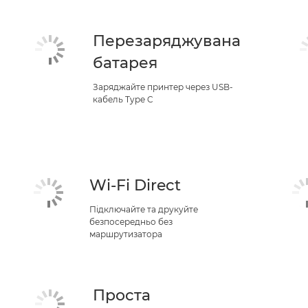
Перезаряджувана
батарея
Заряджайте принтер через USB-
кабель Type C
Wi-Fi Direct
Підключайте та друкуйте
безпосередньо без
маршрутизатора
Проста