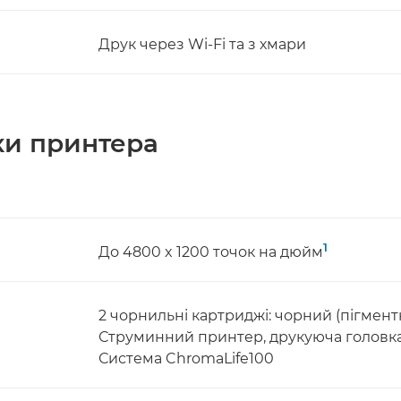
Друк через Wi-Fi та з хмари
ки принтера
1
До 4800 x 1200 точок на дюйм
2 чорнильні картриджі: чорний (пігментн
Струминний принтер, друкуюча головк
Система ChromaLife100