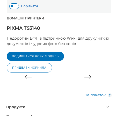
Порівняти
ДОМАШНІ ПРИНТЕРИ
Д
PIXMA TS3140
P
Недорогий БФП з підтримкою Wi-Fi для друку чітких
Б
документів і чудових фото без полів
м
п
д
ПОДИВИТИСЯ НОВУ МОДЕЛЬ
ПРИДБАТИ ЧОРНИЛА
На початок
Продукти