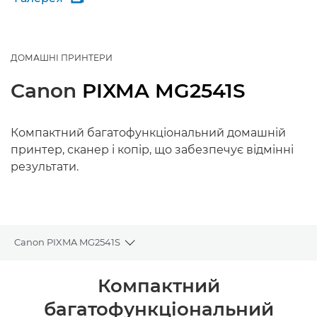
ДОМАШНІ ПРИНТЕРИ
Canon
PIXMA MG2541S
Компактний багатофункціональний домашній
принтер, сканер і копір, що забезпечує відмінні
результати.
Canon PIXMA MG2541S
Toggle breadcrumbs
Огляд
Компактний
багатофункціональний
Технічні характеристики