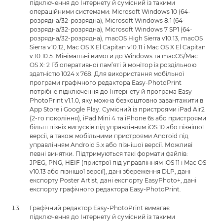
підключення до Інтернету й сумісний із такими
операційними системами: Microsoft Windows 10 (64-
розрядна/32-розрядна), Microsoft Windows 8.1 (64-
розрядна/32-розрядна), Microsoft Windows 7 SP1 (64-
розрядна/32-розрядна), macOS High Sierra v10.13, macOS
Sierra v10.12, Mac OS X El Capitan v10.11 і Mac OS X El Capitan
v.10.10.5. Мінімальні вимоги до Windows та macOS/Mac
OS X: 2 Гб оперативної пам’яті й монітор із роздільною
здатністю 1024 x 768. Для використання мобільної
програми графічного редактора Easy-PhotoPrint
потрібне підключення до Інтернету й програма Easy-
PhotoPrint v1.1.0, яку можна безкоштовно завантажити в
App Store і Google Play. Сумісний із пристроями iPad Air2
(2-го покоління), iPad Mini 4 та iPhone 6s або пристроями
більш пізніх випусків під управлінням iOS 10 або пізнішої
версії, а також мобільними пристроями Android під
управлінням Android 5.x або пізнішої версії. Можливі
певні винятки. Підтримуються такі формати файлів:
JPEG, PNG, HEIF (пристрої під управлінням iOS 11 і Mac OS
v10.13 або пізнішої версії), дані збереження DLP, дані
експорту Poster Artist, дані експорту EasyPhoto+, дані
експорту графічного редактора Easy-PhotoPrint.
Графічний редактор Easy-PhotoPrint вимагає
підключення до Інтернету й сумісний із такими