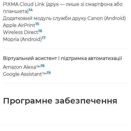
PIXMA Cloud Link (друк — лише зі смартфона або
14
планшета)
Додатковий модуль служби друку Canon (Android)
15
Apple AirPrint
16
Wireless Direct
17
Mopria (Android)
Віртуальний асистент і підтримка автоматизації
18
Amazon Alexa™
19
Google Assistant™
Програмне забезпечення