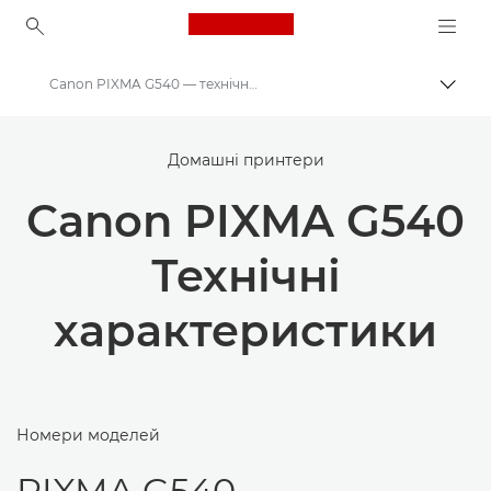
Canon Logo, back to ho
Canon PIXMA G540 — технічні характеристики
Пере
Canon
Домашні принтери
Принтери Canon
Canon PIXMA G540
Canon PIXMA G540
Технічні
характеристики
Номери моделей
PIXMA G540