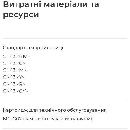
Витратні матеріали та
ресурси
Стандартні чорнильниці
GI-43 <BK>
GI-43 <C>
GI-43 <M>
GI-43 <Y>
GI-43 <R>
GI-43 <GY>
Картридж для технічного обслуговування
MC-G02 (замінюється користувачем)