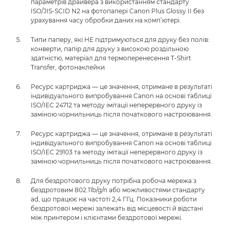
параметрів драйвера з використанням стандарту
ISO/JIS-SCID N2 на фотопапері Canon Plus Glossy II без
урахування часу обробки даних на комп’ютері.
Типи паперу, які НЕ підтримуються для друку без полів:
конверти, папір для друку з високою роздільною
здатністю, матеріал для термоперенесення T-Shirt
Transfer, фотонаклейки.
Ресурс картриджа — це значення, отримане в результаті
індивідуального випробування Canon на основі таблиці
ISO/IEC 24712 та методу імітації неперервного друку із
заміною чорнильниць після початкового настроювання.
Ресурс картриджа — це значення, отримане в результаті
індивідуального випробування Canon на основі таблиці
ISO/IEC 29103 та методу імітації неперервного друку із
заміною чорнильниць після початкового настроювання.
Для бездротового друку потрібна робоча мережа з
бездротовим 802.11b/g/n або можливостями стандарту
ad, що працює на частоті 2,4 ГГц. Показники роботи
бездротової мережі залежать від місцевості й відстані
між принтером і клієнтами бездротової мережі.