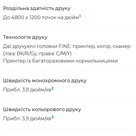
Роздільна здатність друку
1
До 4800 x 1200 точок на дюйм
Технологія друку
Дві друкуючі головки FINE: принтер, копір, сканер
(ліва: BK/R/Gy, права: C/M/Y)
Принтер із багаторазовими чорнильницями
Швидкість монохромного друку
2
Прибл. 3,9 дюйм/хв
Швидкість кольорового друку
3
Прибл. 3,9 дюйм/хв