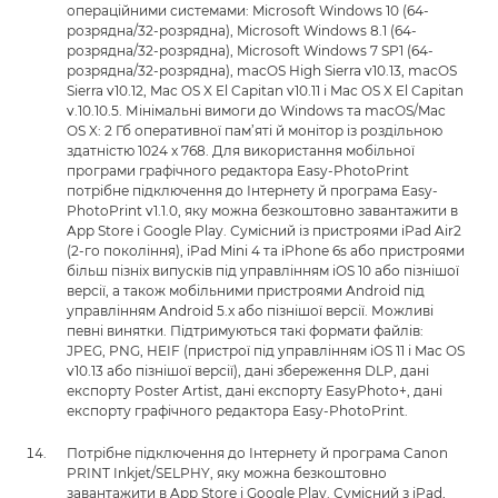
операційними системами: Microsoft Windows 10 (64-
розрядна/32-розрядна), Microsoft Windows 8.1 (64-
розрядна/32-розрядна), Microsoft Windows 7 SP1 (64-
розрядна/32-розрядна), macOS High Sierra v10.13, macOS
Sierra v10.12, Mac OS X El Capitan v10.11 і Mac OS X El Capitan
v.10.10.5. Мінімальні вимоги до Windows та macOS/Mac
OS X: 2 Гб оперативної пам’яті й монітор із роздільною
здатністю 1024 x 768. Для використання мобільної
програми графічного редактора Easy-PhotoPrint
потрібне підключення до Інтернету й програма Easy-
PhotoPrint v1.1.0, яку можна безкоштовно завантажити в
App Store і Google Play. Сумісний із пристроями iPad Air2
(2-го покоління), iPad Mini 4 та iPhone 6s або пристроями
більш пізніх випусків під управлінням iOS 10 або пізнішої
версії, а також мобільними пристроями Android під
управлінням Android 5.x або пізнішої версії. Можливі
певні винятки. Підтримуються такі формати файлів:
JPEG, PNG, HEIF (пристрої під управлінням iOS 11 і Mac OS
v10.13 або пізнішої версії), дані збереження DLP, дані
експорту Poster Artist, дані експорту EasyPhoto+, дані
експорту графічного редактора Easy-PhotoPrint.
Потрібне підключення до Інтернету й програма Canon
PRINT Inkjet/SELPHY, яку можна безкоштовно
завантажити в App Store і Google Play. Сумісний з iPad,