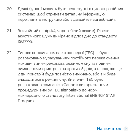
Деякі функції можуть бути недоступні в цих операційних
системах. Щоб отримати детальну інформацію
перегляньте інструкцію або відвідайте наш веб-сайт.
Звичайний папір(A4, чорно-білий режим). Рівень
акустичного шуму виміряно відповідно до стандарту
ISO7779.
Типове споживання електроенергії (TEC) — було
розраховано з урахуванням постійного переключення
між звичайним режимом, режимом сну та повним
вимкненням пристрою на протязі 5 днів, а також, що ще
2 дні пристрій буде повністю вимкнено, або він буде
знаходитись в режимі сну. Значення TEC було
розраховано компанією Canon з використанням
процедури виміру TEC відповідно до норм
міжнародного стандарту International ENERGY STAR
Program.
На початок