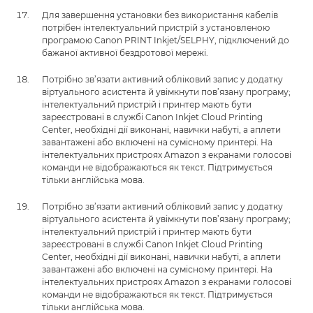
Для завершення установки без використання кабелів
потрібен інтелектуальний пристрій з установленою
програмою Canon PRINT Inkjet/SELPHY, підключений до
бажаної активної бездротової мережі.
Потрібно зв’язати активний обліковий запис у додатку
віртуального асистента й увімкнути пов’язану програму;
інтелектуальний пристрій і принтер мають бути
зареєстровані в службі Canon Inkjet Cloud Printing
Center, необхідні дії виконані, навички набуті, а аплети
завантажені або включені на сумісному принтері. На
інтелектуальних пристроях Amazon з екранами голосові
команди не відображаються як текст. Підтримується
тільки англійська мова.
Потрібно зв’язати активний обліковий запис у додатку
віртуального асистента й увімкнути пов’язану програму;
інтелектуальний пристрій і принтер мають бути
зареєстровані в службі Canon Inkjet Cloud Printing
Center, необхідні дії виконані, навички набуті, а аплети
завантажені або включені на сумісному принтері. На
інтелектуальних пристроях Amazon з екранами голосові
команди не відображаються як текст. Підтримується
тільки англійська мова.