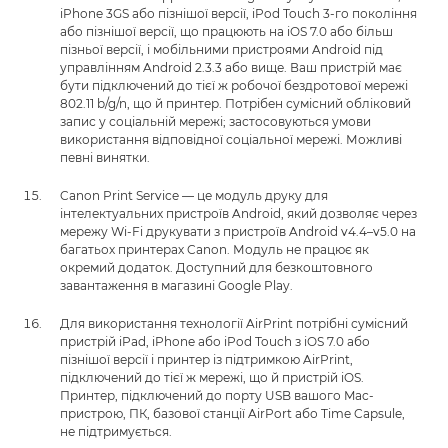
iPhone 3GS або пізнішої версії, iPod Touch 3-го покоління
або пізнішої версії, що працюють на iOS 7.0 або більш
пізньої версії, і мобільними пристроями Android під
управлінням Android 2.3.3 або вище. Ваш пристрій має
бути підключений до тієї ж робочої бездротової мережі
802.11 b/g/n, що й принтер. Потрібен сумісний обліковий
запис у соціальній мережі; застосовуються умови
використання відповідної соціальної мережі. Можливі
певні винятки.
Canon Print Service — це модуль друку для
інтелектуальних пристроїв Android, який дозволяє через
мережу Wi-Fi друкувати з пристроїв Android v4.4–v5.0 на
багатьох принтерах Canon. Модуль не працює як
окремий додаток. Доступний для безкоштовного
завантаження в магазині Google Play.
Для використання технології AirPrint потрібні сумісний
пристрій iPad, iPhone або iPod Touch з iOS 7.0 або
пізнішої версії і принтер із підтримкою AirPrint,
підключений до тієї ж мережі, що й пристрій iOS.
Принтер, підключений до порту USB вашого Mac-
пристрою, ПК, базової станції AirPort або Time Capsule,
не підтримується.