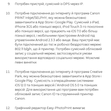
Потрібен пристрій, сумісний із DPS через IP.
Потрібне підключення до Інтернету й програма Canon
PRINT Inkjet/SELPHY, яку можна безкоштовно
завантажити в App Store і Google Play. Сумісний з iPad,
iPhone 3GS або пізнішої версії, iPod Touch 3-го покоління
або пізнішої версії, що працюють на iOS 7.0 або більш
пізньої версії, і мобільними пристроями Android під
управлінням Android 2.3.3 або вище. Ваш пристрій має
бути підключений до тієї ж робочої бездротової мережі
802.11 b/g/n, що й принтер. Потрібен сумісний обліковий
запис у соціальній мережі; застосовуються умови
використання відповідної соціальної мережі. Можливі
певні винятки.
Потрібне підключення до Інтернету й програма Creative
Park, яку можна безкоштовно завантажити в App Store і
Google Play. Сумісність з операційними системами
iOS 12.0 та пізніших версій / Android OS 5.0 та пізніших
версій. Для використання цієї програми вам потрібен
обліковий запис Canon ID та струминний принтер
Canon.
Графічний редактор Easy-PhotoPrint вимагає