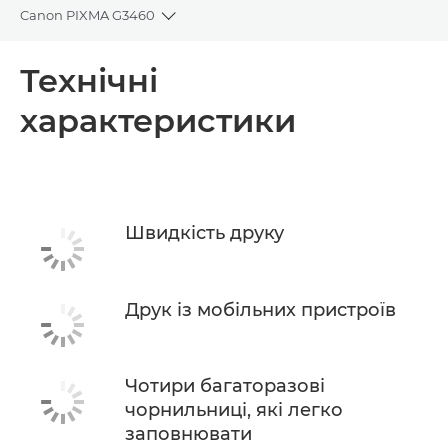
Canon PIXMA G3460
Toggle breadcrumbs
Огляд
Технічні
характеристики
Технічні характеристики
Підтримка
Швидкість друку
Друк із мобільних пристроїв
Чотири багаторазові
чорнильниці, які легко
заповнювати