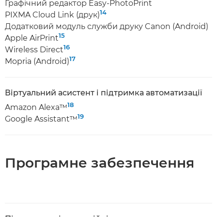
Графічний редактор Easy-PhotoPrint
14
PIXMA Cloud Link (друк)
Додатковий модуль служби друку Canon (Android)
15
Apple AirPrint
16
Wireless Direct
17
Mopria (Android)
Віртуальний асистент і підтримка автоматизації
18
Amazon Alexa™
19
Google Assistant™
Програмне забезпечення