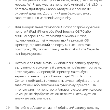
інтелектуальних пристроїв Android, який дозволяє через
мережу Wi-Fi друкувати з пристроїв Android v4.4–v5.0 на
багатьох принтерах Canon. Модуль не працює як
окремий додаток. Доступний для безкоштовного
завантаження в магазині Google Play.
Для використання технології AirPrint потрібні сумісний
пристрій iPad, iPhone або iPod Touch з iOS 7.0 або
пізнішої версії і принтер із підтримкою AirPrint,
підключений до тієї ж мережі, що й пристрій iOS.
Принтер, підключений до порту USB вашого Mac-
пристрою, ПК, базової станції AirPort або Time Capsule,
не підтримується.
Потрібно зв’язати активний обліковий запис у додатку
віртуального асистента й увімкнути пов’язану програму;
інтелектуальний пристрій і принтер мають бути
зареєстровані в службі Canon Inkjet Cloud Printing
Center, необхідні дії виконані, навички набуті, а аплети
завантажені або включені на сумісному принтері. На
інтелектуальних пристроях Amazon з екранами голосові
команди не відображаються як текст. Підтримується
тільки англійська мова.
Потрібно зв’язати активний обліковий запис у додатку