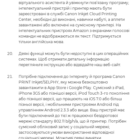
віртуального асистента й увімкнути пов’язану програму;
інтелектуальний пристрій і принтер мають бути
зареєстровані в службі Canon Inkjet Cloud Printing
Center, необхідні дії виконані, навички набуті, а аплети
завантажені або включені на сумісному принтері. На
інтелектуальних пристроях Amazon з екранами голосові
команди не відображаються як текст. Підтримується
тільки англійська мова.
Деякі функції можуть бути недоступні в цих операційних
системах. Щоб отримати детальну інформацію
перегляньте інструкцію або відвідайте наш веб-сайт.
Потрібне підключення до Інтернету й програма Canon
PRINT Inkjet/SELPHY, яку можна безкоштовно
завантажити в App Store і Google Play. Сумісний з iPad,
iPhone 3GS або пізнішої версії, iPod Touch 3-го покоління
або пізнішої версії, що працюють на iOS 7.0 або більш
пізньої версії, і мобільними пристроями Android під
управлінням Android 2.3.3 або вище. Ваш пристрій має
бути підключений до тієї ж працюючої бездротової
мережі стандарту 802.11 b/g/n/a, що й принтер. Потрібен
сумісний обліковий запис у соціальній мережі;
застосовуються умови використання відповідної
соціальної мережі. Можливі певні винятки.