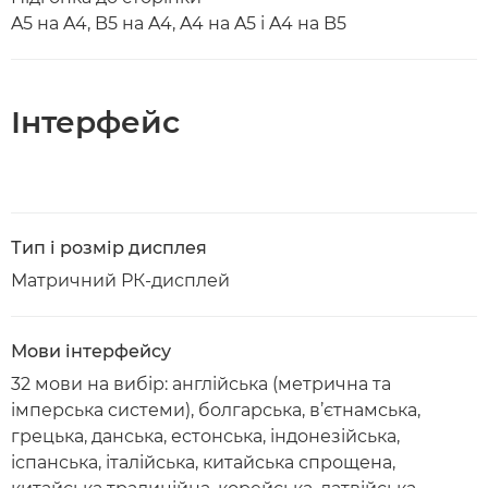
A5 на A4, B5 на A4, A4 на A5 і A4 на B5
Інтерфейс
Тип і розмір дисплея
Матричний РК-дисплей
Мови інтерфейсу
32 мови на вибір: англійська (метрична та
імперська системи), болгарська, в’єтнамська,
грецька, данська, естонська, індонезійська,
іспанська, італійська, китайська спрощена,