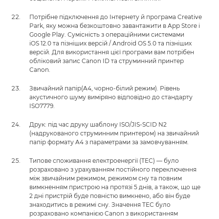
Потрібне підключення до Інтернету й програма Creative
Park, яку можна безкоштовно завантажити в App Store і
Google Play. Сумісність з операційними системами
iOS 12.0 та пізніших версій / Android OS 5.0 та пізніших
версій. Для використання цієї програми вам потрібен
обліковий запис Canon ID та струминний принтер
Canon.
Звичайний папір(A4, чорно-білий режим). Рівень
акустичного шуму виміряно відповідно до стандарту
ISO7779.
Друк: під час друку шаблону ISO/JIS-SCID N2
(надрукованого струминним принтером) на звичайний
папір формату A4 з параметрами за замовчуванням.
Типове споживання електроенергії (TEC) — було
розраховано з урахуванням постійного переключення
між звичайним режимом, режимом сну та повним
вимкненням пристрою на протязі 5 днів, а також, що ще
2 дні пристрій буде повністю вимкнено, або він буде
знаходитись в режимі сну. Значення TEC було
розраховано компанією Canon з використанням