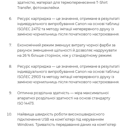
здатністю, матеріал для термоперенесення T-Shirt
Transfer, фотонаклейки.
Ресурс картриджа — це значення, отримане в результаті
індивідуального випробування Canon на основі таблиці
ISO/IEC 24712 та методу імітації неперервного друку із
заміною чорнильниць після початкового настроювання.
Економічний режим зменшує витрату чорної фарби за
рахунок зменшення щільності й дозволяє надрукувати
на 26 % більше сторінок, ніж у стандартному режимі.
Ресурс картриджа — це значення, отримане в результаті
індивідуального випробування Canon на основі таблиці
ISO/IEC 29103 та методу імітації неперервного друку із
заміною чорнильниць після початкового настроювання.
Оптична роздільна здатність — міра максимальної
апаратної роздільної здатності на основі стандарту
ISO 14473.
Найвища швидкість роботи високошвидкісного
підключення USB на комп’ютері під керуванням
Windows. Тривалість передавання даних на комп’ютер