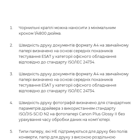
Чорнильні краплі можна наносити з мінімальним
кроком 1/4800 дюйма.
Швидкість друку документів формату A4 на звичайному
папері визначено на основі середніх показників
тестування ESAT у категорії офісного обладнання
відповідно до стандарту ISO/IEC 24734.
Швидкість друку документів формату A4 на звичайному
папері визначено на основі середніх показників
тестування ESAT у категорії офісного обладнання
відповідно до стандарту ISO/IEC 24734.
Швидкість друку фотографій визначено для стандартних
параметрів драйвера з використанням стандарту
ISO/JIS-SCID N2 на фотопапері Canon Plus Glossy II без
урахування часу обробки даних на комп’ютері.
Типи паперу, які НЕ підтримуються для друку без полів:
конверти, папір для друку з високою роздільною