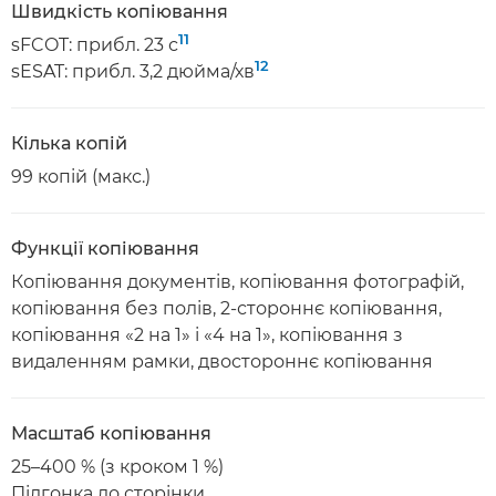
Швидкість копіювання
11
sFCOT: прибл. 23 с
12
sESAT: прибл. 3,2 дюйма/хв
Кілька копій
99 копій (макс.)
Функції копіювання
Копіювання документів, копіювання фотографій,
копіювання без полів, 2-стороннє копіювання,
копіювання «2 на 1» і «4 на 1», копіювання з
видаленням рамки, двостороннє копіювання
Масштаб копіювання
25–400 % (з кроком 1 %)
Підгонка до сторінки