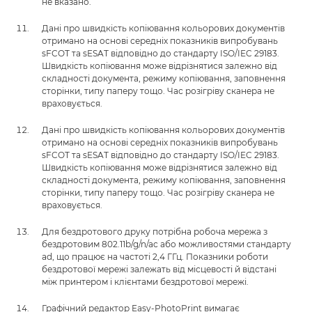
не вказано.
Дані про швидкість копіювання кольорових документів
отримано на основі середніх показників випробувань
sFCOT та sESAT відповідно до стандарту ISO/IEC 29183.
Швидкість копіювання може відрізнятися залежно від
складності документа, режиму копіювання, заповнення
сторінки, типу паперу тощо. Час розігріву сканера не
враховується.
Дані про швидкість копіювання кольорових документів
отримано на основі середніх показників випробувань
sFCOT та sESAT відповідно до стандарту ISO/IEC 29183.
Швидкість копіювання може відрізнятися залежно від
складності документа, режиму копіювання, заповнення
сторінки, типу паперу тощо. Час розігріву сканера не
враховується.
Для бездротового друку потрібна робоча мережа з
бездротовим 802.11b/g/n/ac або можливостями стандарту
ad, що працює на частоті 2,4 ГГц. Показники роботи
бездротової мережі залежать від місцевості й відстані
між принтером і клієнтами бездротової мережі.
Графічний редактор Easy-PhotoPrint вимагає