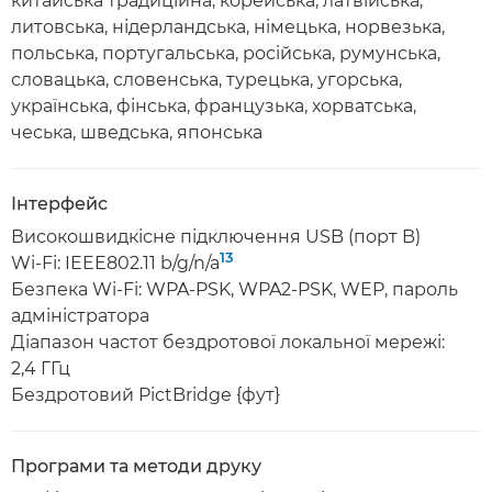
китайська традиційна, корейська, латвійська,
литовська, нідерландська, німецька, норвезька,
польська, португальська, російська, румунська,
словацька, словенська, турецька, угорська,
українська, фінська, французька, хорватська,
чеська, шведська, японська
Інтерфейс
Високошвидкісне підключення USB (порт B)
13
Wi-Fi: IEEE802.11 b/g/n/a
Безпека Wi-Fi: WPA-PSK, WPA2-PSK, WEP, пароль
адміністратора
Діапазон частот бездротової локальної мережі:
2,4 ГГц
Бездротовий PictBridge {фут}
Програми та методи друку