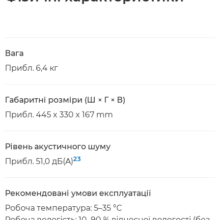
Вага
Прибл. 6,4 кг
Габаритні розміри (Ш × Г × В)
Прибл. 445 x 330 x 167 mm
Рівень акустичного шуму
23
Прибл. 51,0 дБ(A)
Рекомендовані умови експлуатації
Робоча температура: 5–35 °C
Робоча вологість: 10–90 % відносної вологості (без