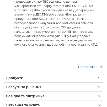
процедури виміру TEC відповідно до норм
міжнародного стандарту International ENERGY STAR
Program. [21] Швидкості сканування АПД є середніми
значеннями scESAT30secA в тесті «Вимірювання
продуктивності АПД», ISO/IEC 17991:2015. Під час
безперервного сканування або копіювання певного
обсягу документів (приблизно 150 аркушів у
налаштуваннях за умовчанням) з АПД принтер може
перемикатися в режим очікування, у якому подача
паперу зупиняється на кілька десятків секунд після
кожного сканування, щоб запобігти перегріванню АПД
На початок
Продукти
Послуги та рішення
Довідка та підтримка
Навчання та освіта