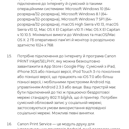
підключення до Інтернету й сумісний із такими
операційними системами: Microsoft Windows 10 (64-
розрядна/32-розрядна), Microsoft Windows 8.1 (64-
розрядна/32-розрядна), Microsoft Windows 7 SP1 (64-
розрядна/32-розрядна), macOS High Sierra v10.13, macOS
Sierra v10.12, Mac OS X El Capitan v10.11 і Mac OS X El Capitan
v.10.10.5. Мінімальні вимоги до Windows та macOS/Mac
OS X: 2 Гб оперативної пам’яті й монітор із роздільною
здатністю 1024 x 768.
Потрібне підключення до Інтернету й програма Canon
PRINT Inkjet/SELPHY, яку можна безкоштовно
завантажити в App Store і Google Play. Сумісний з iPad,
iPhone 3GS або пізнішої версії, iPod Touch 3-го покоління
або пізнішої версії, що працюють на iOS 7.0 або більш
пізньої версії, і мобільними пристроями Android під
управлінням Android 2.3.3 або вище. Ваш пристрій має
бути підключений до тієї ж працюючої бездротової
мережі стандарту 802.11 b/g/n/a, що й принтер. Потрібен
сумісний обліковий запис у соціальній мережі;
застосовуються умови використання відповідної
соціальної мережі. Можливі певні винятки.
Canon Print Service — це модуль друку для