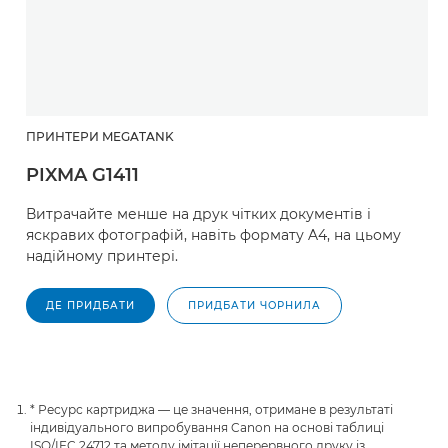
ПРИНТЕРИ MEGATANK
PIXMA G1411
Витрачайте менше на друк чітких документів і
яскравих фотографій, навіть формату A4, на цьому
надійному принтері.
ДЕ ПРИДБАТИ
ПРИДБАТИ ЧОРНИЛА
* Ресурс картриджа — це значення, отримане в результаті
індивідуального випробування Canon на основі таблиці
ISO/IEC 24712 та методу імітації неперервного друку із