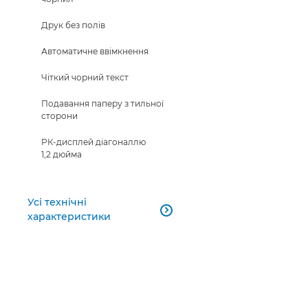
Друк без полів
Автоматичне ввімкнення
Чіткий чорний текст
Подавання паперу з тильної
сторони
РК-дисплей діагоналлю
1,2 дюйма
Усі технічні

характеристики