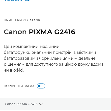
ПРИНТЕРИ MEGATANK
Canon
PIXMA G2416
Цей компактний, надійний і
багатофункціональний пристрій із місткими
багаторазовими чорнильницями – ідеальне
рішенням для доступного за ціною друку вдома
чи в офісі.
ПОРІВНЯТИ ЗАРАЗ
Canon PIXMA G2416
Toggle breadcrumbs