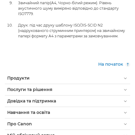
Звичайний папір(A4, Чорно-білий режим). Рівень
акустичного шуму виміряно відповідно до стандарту
ISO7779.
Друк: під час друку шаблону ISO/JIS-SCID N2
(надрукованого струминним принтером) на звичайному
папері формату A4 з параметрами за замовчуванням.
На початок
Продукти
Послуги та рішення
Довідка та підтримка
Навчання та освіта
Про Canon