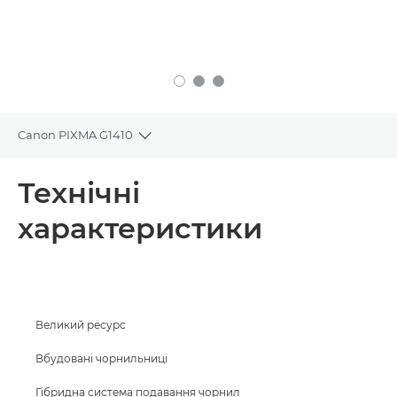
Canon PIXMA G1410
Toggle breadcrumbs
Огляд
Технічні
характеристики
Технічні характеристики
Підтримка
ПРИДБАТИ ЧОРНИЛА
Великий ресурс
Вбудовані чорнильниці
Гібридна система подавання чорнил