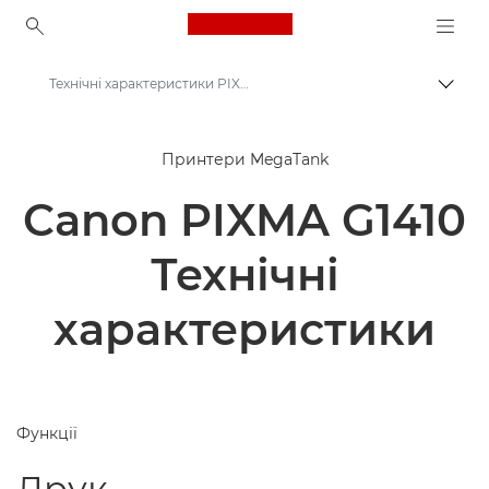
Canon Logo, back to ho
Технічні характеристики PIXMA G1410
Пере
Canon
Принтери MegaTank
Принтери Canon
Canon PIXMA G1410
Canon PIXMA G1410 - Принтери
Технічні
характеристики
Функції
Друк