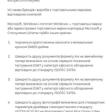
europe.com/ink/yield
Усі назви брендів і виробів є торговельними марками
відповідних компаній.
Microsoft, Windows і логотип Windows — торговельні марки
або зареєстровані торговельні марки корпорації Microsoft у
Сполучених Штатах та/або інших країнах.
Чорнильні краплі можна наносити з мінімальним
кроком 1/4800 дюйма
Швидкість друку документів формату A4 на звичайному
папері визначено на основі середніх показників
тестування ESAT у категорії офісного обладнання
відповідно до стандарту ISO/IEC 24734.
Швидкість друку документів формату A4 на звичайному
папері визначено на основі середніх показників
тестування ESAT у категорії офісного обладнання
відповідно до стандарту ISO/IEC 24734.
Швидкість друку фотографій визначено для стандартних
параметрів драйвера з використанням стандарту
ISO/JIS-SCID N2 на фотопапері Canon Plus Glossy II без