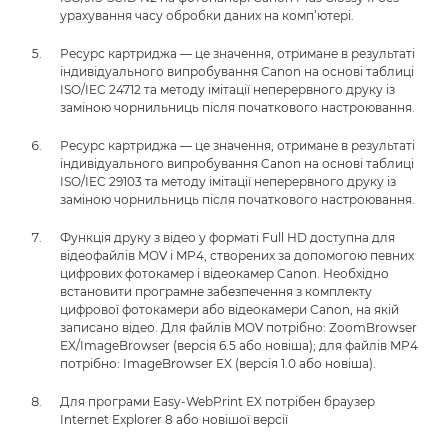
урахування часу обробки даних на комп’ютері.
Ресурс картриджа — це значення, отримане в результаті
індивідуального випробування Canon на основі таблиці
ISO/IEC 24712 та методу імітації неперервного друку із
заміною чорнильниць після початкового настроювання.
Ресурс картриджа — це значення, отримане в результаті
індивідуального випробування Canon на основі таблиці
ISO/IEC 29103 та методу імітації неперервного друку із
заміною чорнильниць після початкового настроювання.
Функція друку з відео у форматі Full HD доступна для
відеофайлів MOV і MP4, створених за допомогою певних
цифрових фотокамер і відеокамер Canon. Необхідно
встановити програмне забезпечення з комплекту
цифрової фотокамери або відеокамери Canon, на якій
записано відео. Для файлів MOV потрібно: ZoomBrowser
EX/ImageBrowser (версія 6.5 або новіша); для файлів MP4
потрібно: ImageBrowser EX (версія 1.0 або новіша).
Для програми Easy-WebPrint EX потрібен браузер
Internet Explorer 8 або новішої версії