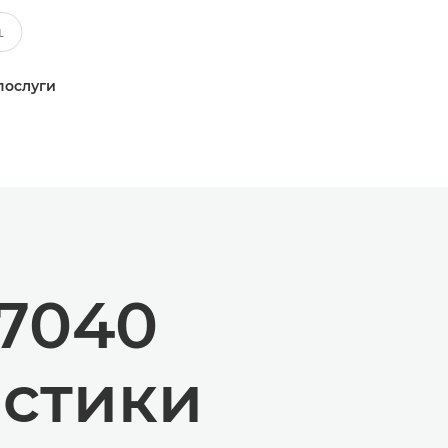
послуги
7040
истики