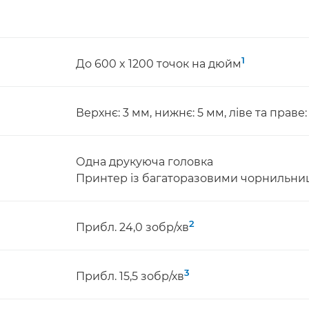
1
До 600 x 1200 точок на дюйм
Верхнє: 3 мм, нижнє: 5 мм, ліве та праве:
Одна друкуюча головка
Принтер із багаторазовими чорнильн
2
Прибл. 24,0 зобр/хв
3
Прибл. 15,5 зобр/хв