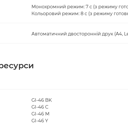
Монохромний режим: 7 с (з режиму гото
Кольоровий режим: 8 с (з режиму готовн
Автоматичний двосторонній друк (A4, L
 ресурси
GI-46 BK
GI-46 C
GI-46 M
GI-46 Y