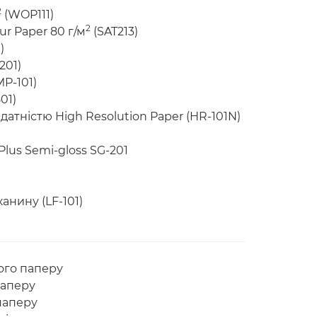
2
(WOP111)
2
r Paper 80 г/м
(SAT213)
)
201)
P-101)
01)
датністю High Resolution Paper (HR-101N)
lus Semi-gloss SG-201
анину (LF-101)
ного паперу
паперу
 паперу