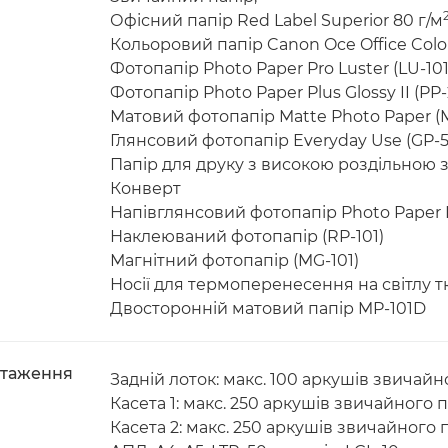
Офісний папір Red Label Superior 80 г/м
Кольоровий папір Canon Oce Office Colou
Фотопапір Photo Paper Pro Luster (LU-101
Фотопапір Photo Paper Plus Glossy II (PP-
Матовий фотопапір Matte Photo Paper (M
Глянсовий фотопапір Everyday Use (GP-5
Папір для друку з високою роздільною з
Конверт
Напівглянсовий фотопапір Photo Paper P
Наклеюваний фотопапір (RP-101)
Магнітний фотопапір (MG-101)
Носії для термоперенесення на світлу тк
Двосторонній матовий папір MP-101D
нтаження
Задній лоток: макс. 100 аркушів звичай
Касета 1: макс. 250 аркушів звичайного 
Касета 2: макс. 250 аркушів звичайного