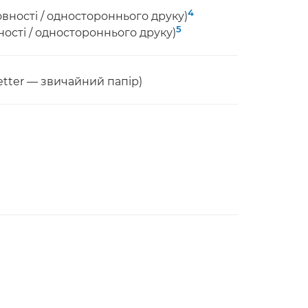
4
вності / одностороннього друку)
5
ості / одностороннього друку)
etter — звичайний папір)