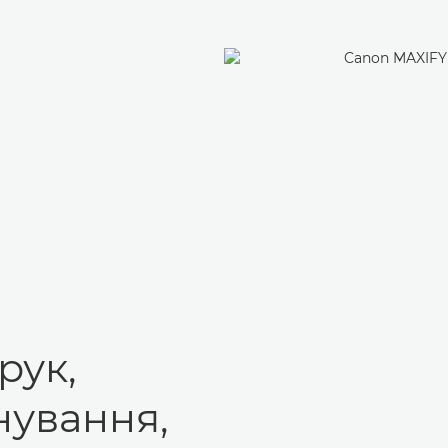
рук,
нування,