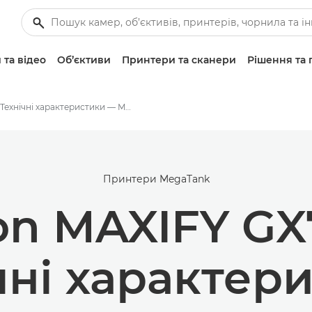
 та відео
Об’єктиви
Принтери та сканери
Рішення та 
Технічні характеристики — MAXIFY GX7040
Принтери MegaTank
on MAXIFY GX
чні характер