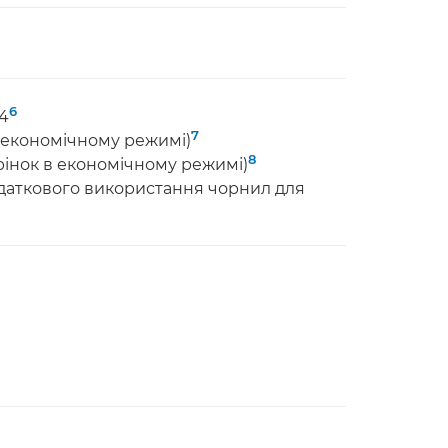
6
4
7
в економічному режимі)
8
орінок в економічному режимі)
одаткового використання чорнил для