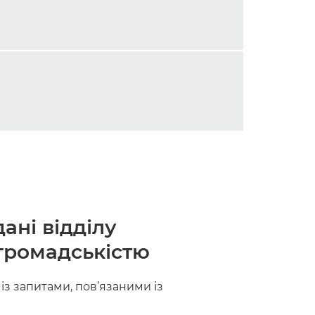
дані відділу
з громадськістю
із запитами, пов’язаними із