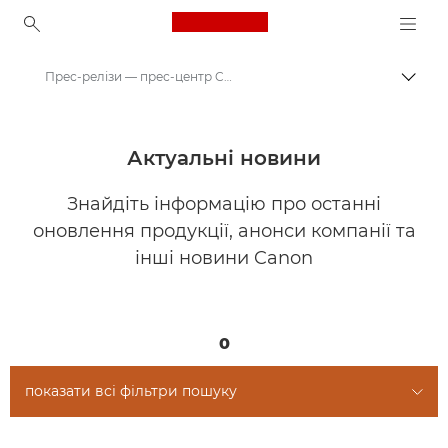
Canon Logo, back to ho
Прес-релізи — прес-центр Canon
Пере
Canon
Прес-центр Canon
Актуальні новини
Знайдіть інформацію про останні
оновлення продукції, анонси компанії та
інші новини Canon
0
показати всі фільтри пошуку