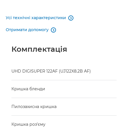
Усі технічні характеристики

Отримати допомогу

Комплектація
UHD DIGISUPER 122AF (UJ122X8.2B AF)
Кришка бленди
Пилозахисна кришка
Кришка роз’єму