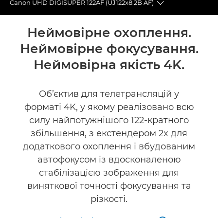
Canon UHD DIGISUPER 122AF (UJ122x8.2B AF)
Toggle breadcr
Огляд
Неймовірне охоплення.
Неймовірне фокусування.
Технічні характеристики
Неймовірна якість 4K.
Підтримка
Об’єктив для телетрансляцій у
форматі 4K, у якому реалізовано всю
силу найпотужнішого 122-кратного
збільшення, з екстендером 2x для
додаткового охоплення і вбудованим
автофокусом із вдосконаленою
стабілізацією зображення для
виняткової точності фокусування та
різкості.