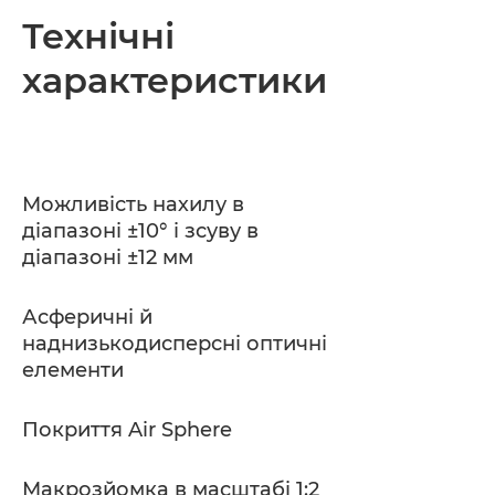
Огляд
Технічні
характеристики
Технічні характеристики
Можливість нахилу в
діапазоні ±10° і зсуву в
діапазоні ±12 мм
Асферичні й
наднизькодисперсні оптичні
елементи
Покриття Air Sphere
Макрозйомка в масштабі 1:2