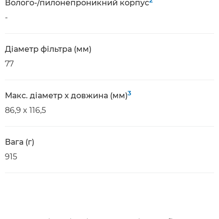
2
Волого-/пилонепроникний корпус
-
Діаметр фільтра (мм)
77
3
Макс. діаметр x довжина (мм)
86,9 x 116,5
Вага (г)
915