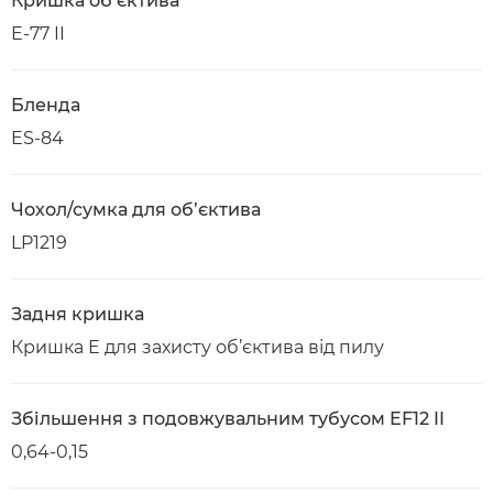
Кришка об’єктива
E-77 II
Бленда
ES-84
Чохол/сумка для об’єктива
LP1219
Задня кришка
Кришка E для захисту об’єктива від пилу
Збільшення з подовжувальним тубусом EF12 II
0,64-0,15