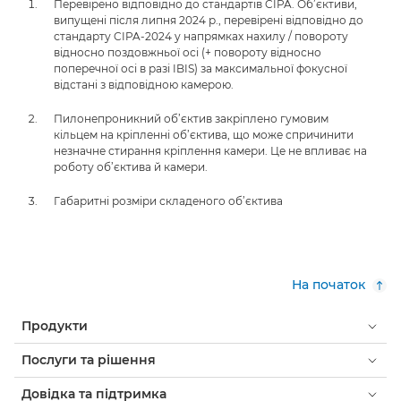
Перевірено відповідно до стандартів CIPA. Об’єктиви,
випущені після липня 2024 р., перевірені відповідно до
стандарту CIPA-2024 у напрямках нахилу / повороту
відносно поздовжньої осі (+ повороту відносно
поперечної осі в разі IBIS) за максимальної фокусної
відстані з відповідною камерою.
Пилонепроникний об’єктив закріплено гумовим
кільцем на кріпленні об’єктива, що може спричинити
незначне стирання кріплення камери. Це не впливає на
роботу об’єктива й камери.
Габаритні розміри складеного об’єктива
На початок
Продукти
Послуги та рішення
Довідка та підтримка