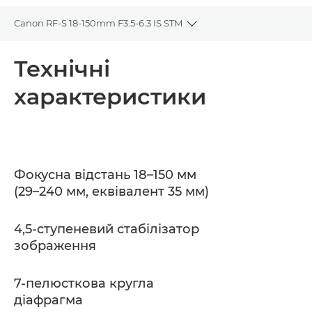
Canon RF-S 18-150mm F3.5-6.3 IS STM
Toggle breadcrumbs
Огляд
Технічні
характеристики
Технічні характеристики
Підтримка
Фокусна відстань 18–150 мм
(29–240 мм, еквівалент 35 мм)
4,5-ступеневий стабілізатор
зображення
7-пелюсткова кругла
діафрагма