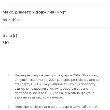
4
Макс. діаметр x довжина (мм)
69 x 84,5
Вага (г)
310
Перевірено відповідно до стандартів CIPA. Об’єктиви,
випущені після липня 2024 р., перевірені відповідно до
стандарту CIPA-2024 у напрямках нахилу / повороту
відносно поздовжньої осі (+ повороту відносно
поперечної осі в разі IBIS) за максимальної фокусної
відстані з відповідною камерою.
Перевірено відповідно до стандартів CIPA. Об’єктиви,