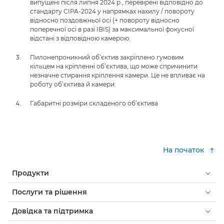
випущені після липня 2024 р., перевірені відповідно до
стандарту CIPA-2024 у напрямках нахилу / повороту
відносно поздовжньої осі (+ повороту відносно
поперечної осі в разі IBIS) за максимальної фокусної
відстані з відповідною камерою.
Пилонепроникний об’єктив закріплено гумовим
кільцем на кріпленні об’єктива, що може спричинити
незначне стирання кріплення камери. Це не впливає на
роботу об’єктива й камери.
Габаритні розміри складеного об’єктива
На початок
Продукти
Послуги та рішення
Довідка та підтримка