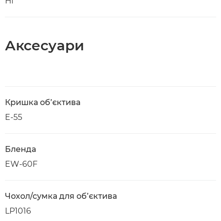
Ні
Аксесуари
Кришка об’єктива
E-55
Бленда
EW-60F
Чохол/сумка для об’єктива
LP1016