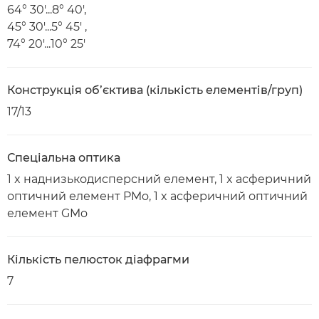
64° 30'...8° 40',
45° 30'...5° 45' ,
74° 20'...10° 25'
Конструкція об’єктива (кількість елементів/груп)
17/13
Спеціальна оптика
1 x наднизькодисперсний елемент, 1 x асферичний
оптичний елемент PMo, 1 x асферичний оптичний
елемент GMo
Кількість пелюсток діафрагми
7