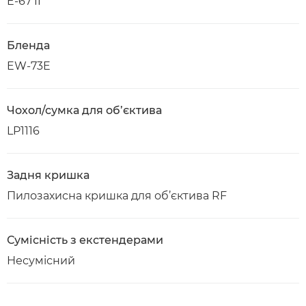
E-67 II
Бленда
EW-73E
Чохол/сумка для об’єктива
LP1116
Задня кришка
Пилозахисна кришка для об’єктива RF
Сумісність з екстендерами
Несумісний