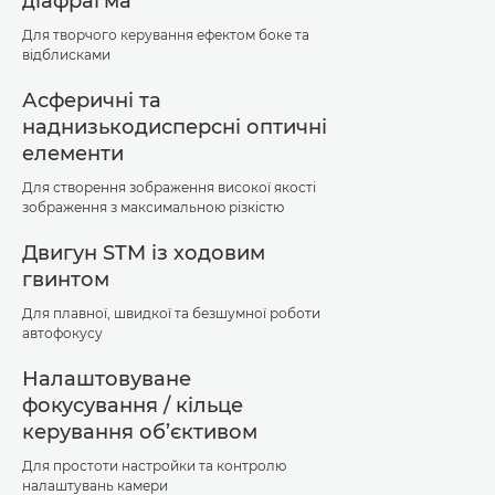
діафрагма
Для творчого керування ефектом боке та
відблисками
Асферичні та
наднизькодисперсні оптичні
елементи
Для створення зображення високої якості
зображення з максимальною різкістю
Двигун STM із ходовим
гвинтом
Для плавної, швидкої та безшумної роботи
автофокусу
Налаштовуване
фокусування / кільце
керування об’єктивом
Для простоти настройки та контролю
налаштувань камери