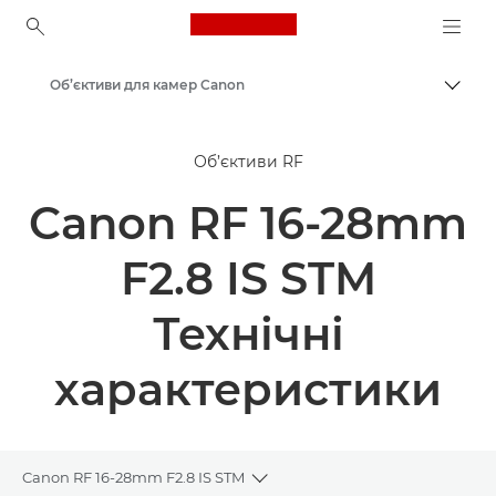
Canon Logo, back to ho
Об’єктиви для камер Canon
Пере
Canon
Об’єктиви RF
Canon RF 16-28mm
F2.8 IS STM
Технічні
характеристики
Canon RF 16-28mm F2.8 IS STM
Toggle breadcrumbs