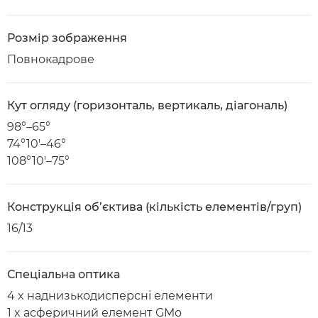
Розмір зображення
Повнокадрове
Кут огляду (горизонталь, вертикаль, діагональ)
98°–65°
74°10′–46°
108°10′–75°
Конструкція об’єктива (кількість елементів/груп)
16/13
Спеціальна оптика
4 x наднизькодисперсні елементи
1 x асферичний елемент GMo