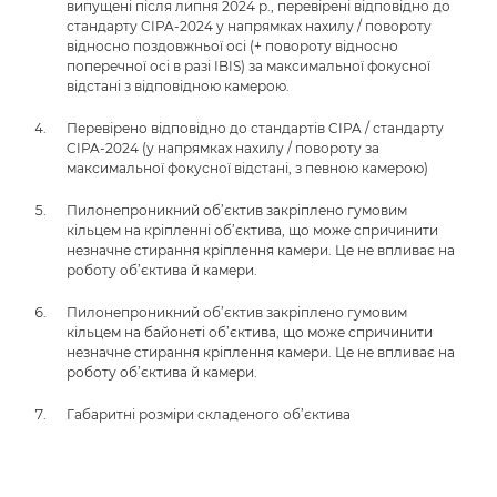
випущені після липня 2024 р., перевірені відповідно до
стандарту CIPA-2024 у напрямках нахилу / повороту
відносно поздовжньої осі (+ повороту відносно
поперечної осі в разі IBIS) за максимальної фокусної
відстані з відповідною камерою.
Перевірено відповідно до стандартів CIPA / стандарту
CIPA-2024 (у напрямках нахилу / повороту за
максимальної фокусної відстані, з певною камерою)
Пилонепроникний об’єктив закріплено гумовим
кільцем на кріпленні об’єктива, що може спричинити
незначне стирання кріплення камери. Це не впливає на
роботу об’єктива й камери.
Пилонепроникний об’єктив закріплено гумовим
кільцем на байонеті об’єктива, що може спричинити
незначне стирання кріплення камери. Це не впливає на
роботу об’єктива й камери.
Габаритні розміри складеного об’єктива