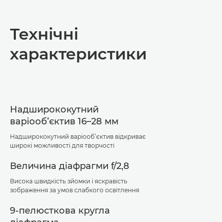
Огляд
Технічні
Технічні характеристики
характеристики
Підтримка
Надширококутний
варіооб’єктив 16–28 мм
Надширококутний варіооб’єктив відкриває
широкі можливості для творчості
Величина діафрагми f/2,8
Висока швидкість зйомки і яскравість
зображення за умов слабкого освітлення
9-пелюсткова кругла