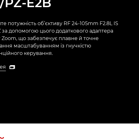
/PZ-E2B
те потужність об’єктиву RF 24-105mm F2.8L IS
 за допомогою цього додаткового адаптера
 Zoom, що забезпечує плавне й точне
ання масштабуванням із гнучкістю
нційного керування.
ея

ея