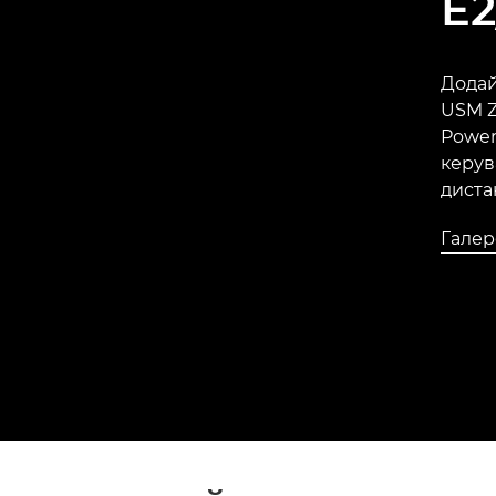
E2
Додай
USM Z
Power
керув
диста
Галер
Галер