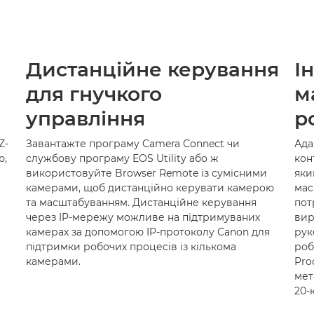
Дистанційне керування
І
для гнучкого
м
управління
р
Z-
Завантажте програму Camera Connect чи
Ада
ю,
службову програму EOS Utility або ж
кон
використовуйте Browser Remote із сумісними
яки
камерами, щоб дистанційно керувати камерою
мас
та масштабуванням. Дистанційне керування
пот
через IP-мережу можливе на підтримуваних
вир
камерах за допомогою IP-протоколу Canon для
рук
підтримки робочих процесів із кількома
роб
камерами.
Pro
мет
20-