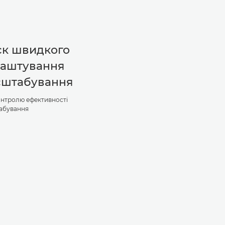
ск швидкого
лаштування
сштабування
онтролю ефективності
абування