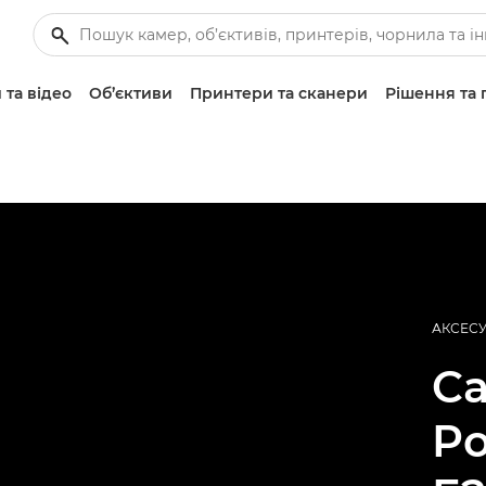
 та відео
Об’єктиви
Принтери та сканери
Рішення та 
АКСЕСУ
C
Po