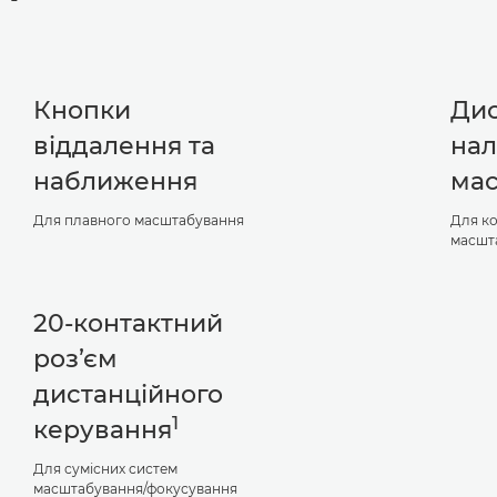
Кнопки
Ди
віддалення та
на
наближення
ма
Для плавного масштабування
Для к
масшт
20-контактний
роз’єм
дистанційного
1
керування
Для сумісних систем
масштабування/фокусування