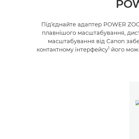
POW
Під’єднайте адаптер POWER ZOO
плавнішого масштабування, дист
масштабування від Canon забе
1
контактному інтерфейсу
його можн