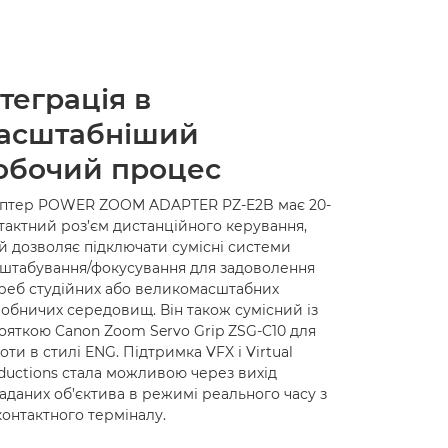
нтеграція в
асштабніший
обочий процес
птер POWER ZOOM ADAPTER PZ-E2B має 20-
тактний роз’єм дистанційного керування,
й дозволяє підключати сумісні системи
штабування/фокусування для задоволення
реб студійних або великомасштабних
обничих середовищ. Він також сумісний із
ояткою Canon Zoom Servo Grip ZSG-C10 для
оти в стилі ENG. Підтримка VFX і Virtual
ductions стала можливою через вихід
аданих об’єктива в режимі реального часу з
контактного терміналу.