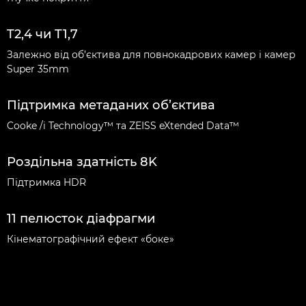
T2,4 чи T1,7
Залежно від об’єктива для повнокадрових камер і камер
Super 35mm
Підтримка метаданих об’єктива
Cooke /i Technology™ та ZEISS eXtended Data™
Роздільна здатність 8K
Підтримка HDR
11 пелюсток діафрагми
Кінематографічний ефект «боке»