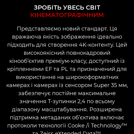
ЗРОБІТЬ УВЕСЬ СВІТ
КІНЕМАТОГРАФІЧНИМ
ПЕРЕВАГИ
Представляємо новий стандарт. Ця
ЛІНІЙКА ОБ’ЄКТИВІВ ЗІ ЗМІННОЮ ФОКУСНОЮ
ВІДСТАННЮ FLEX ZOOM
вражаюча якість зображення ідеально
підходить для створення 4K-контенту. Цей
високоякісний повнокадровий
кінооб’єктив преміум-класу, доступний із
кріпленнями EF та PL та призначений для
використання на широкоформатних
камерах і камерах із сенсором Super 35 мм,
забезпечує постійне максимальне
значення T-зупинки 2,4 по всьому
діапазону масштабування. Розширена
підтримка метаданих об’єктива включає
протоколи технології Cooke /i Technology™
та Zeiss eXtended Data™.