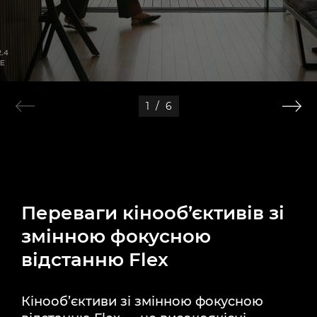
1
/
6
Переваги кінооб’єктивів зі
змінною фокусною
відстанню Flex
Кінооб’єктиви зі змінною фокусною