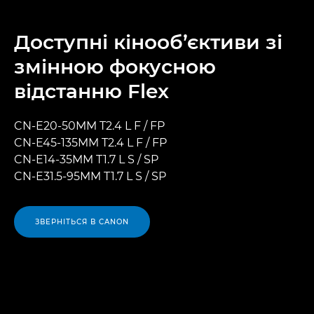
Доступні кінооб’єктиви зі
змінною фокусною
відстанню Flex
CN-E20-50MM T2.4 L F / FP
CN-E45-135MM T2.4 L F / FP
CN-E14-35MM T1.7 L S / SP
CN-E31.5-95MM T1.7 L S / SP
ЗВЕРНІТЬСЯ В CANON